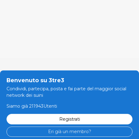
Benvenuto su 3tre3
Condividi, partecipa, posta e fai parte del maggior social
network dei suini
Siamo già 211943Utenti
Registrati
Eri già un membro?