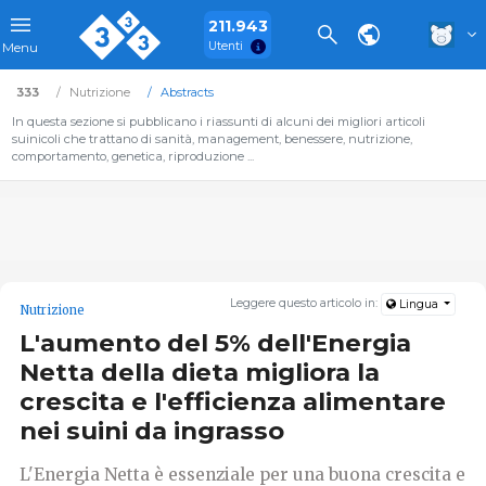
211.943
Utenti
Menu
333
Nutrizione
Abstracts
In questa sezione si pubblicano i riassunti di alcuni dei migliori articoli
suinicoli che trattano di sanità, management, benessere, nutrizione,
comportamento, genetica, riproduzione ...
Leggere questo articolo in:
Lingua
Nutrizione
L'aumento del 5% dell'Energia
Netta della dieta migliora la
crescita e l'efficienza alimentare
nei suini da ingrasso
L'Energia Netta è essenziale per una buona crescita e