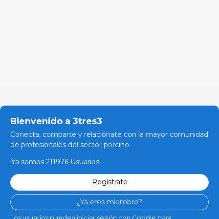
Bienvenido a 3tres3
Conecta, comparte y relaciónate con la mayor comunidad
de profesionales del sector porcino.
¡Ya somos 211976 Usuarios!
Regístrate
¿Ya eres miembro?
Los usuarios pueden iniciar sesión con Google para