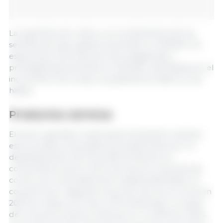
La superficie de cultivo y los rendimientos de las
semillas de soja y girasol aumentan en 2023/24. Se
espera que la producción de oleaginosas y
proteaginosas aumente en 2024/25, impulsada por el
incremento de la soja, los guisantes forrajeros y las
habas.
Productos cárnicos
El sector ganadero está experimentando cambios
estructurales, impulsados principalmente por el
desplazamiento de las preferencias de los
consumidores de la carne de vacuno a las aves de
corral y por las limitaciones medioambientales. El
consumo per cápita de carne de vacuno en la UE en
2023 se redujo a 9,7 kg (-4,7% interanual). La caída
del consumo podría continuar en un 2,8 % en 2024.