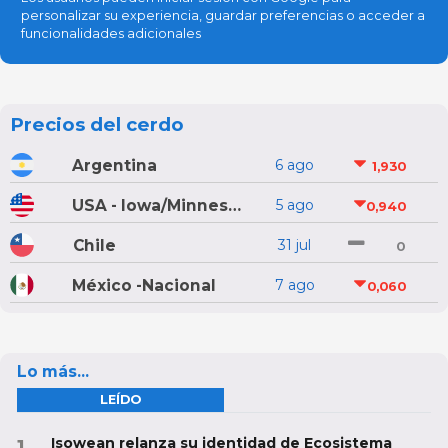
personalizar su experiencia, guardar preferencias o acceder a
funcionalidades adicionales
Precios del cerdo
Argentina
6 ago
1,930
USA - Iowa/Minnesota
5 ago
0,940
Chile
31 jul
0
México -Nacional
7 ago
0,060
Lo más...
LEÍDO
Isowean relanza su identidad de Ecosistema