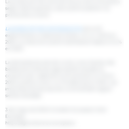
La producción de carne de vacuno de la UE podría
seguir disminuyendo y esto podría sostener los
precios de su carne.
La producción de carne de porcino
de la UE
experimenta un descenso similar con un -6,6 % en
2023. La reducción podría ralentizarse hasta el 0,4 %
en 2024.
La demanda de aves de corral, como fuente más
barata de proteínas, sigue siendo elevada. El
consumo per cápita de la UE aumentó un 3 % en
2023 y podría crecer un 2 % adicional en 2024. Las
importaciones de aves de corral también siguen
siendo elevadas.
3 de mayo de 2024/ Comisión Europea/ Unión
Europea.
https://agriculture.ec.europa.eu