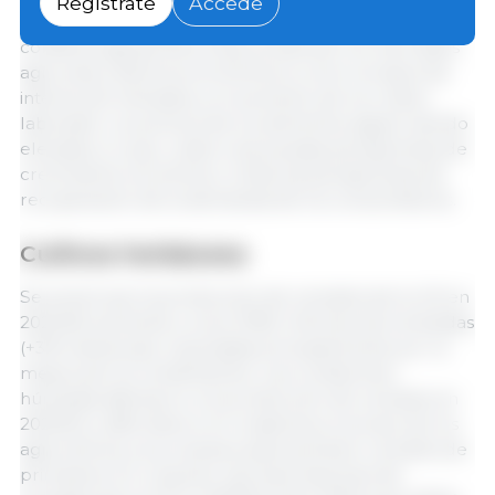
Regístrate
Accede
fenómenos meteorológicos extremos imprevisibles,
conflictos geopolíticos que presionan los mercados
agrícolas y factores económicos como los tipos de
interés aún elevados y el aumento de los costos
laborales. Los precios de los alimentos siguen siendo
elevados, lo que, unido a las escasas perspectivas de
crecimiento económico, limita las perspectivas de
recuperación de la demanda de los consumidores.
Cultivos herbáceos
Se prevé que la producción de cereales de la UE en
2024/25 aumente a unos 278,5 millones de toneladas
(+3% interanual), impulsada principalmente por la
mejora de los rendimientos. Las condiciones
húmedas afectaron a la producción de cereales en
2023/24 y dificultaron en ocasiones el acceso de los
agricultores a sus campos para sembrar cereales de
primavera. En conjunto, las importaciones de