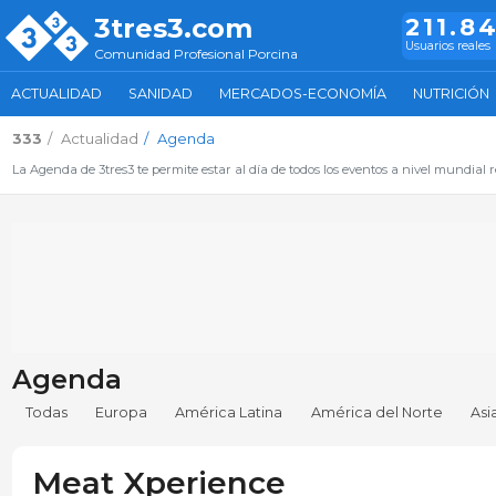
3tres3.com
211.8
Usuarios reales
Comunidad Profesional Porcina
ACTUALIDAD
SANIDAD
MERCADOS-ECONOMÍA
NUTRICIÓN
333
Actualidad
Agenda
La Agenda de 3tres3 te permite estar al día de todos los eventos a nivel mundial r
Agenda
Todas
Europa
América Latina
América del Norte
Asi
Meat Xperience