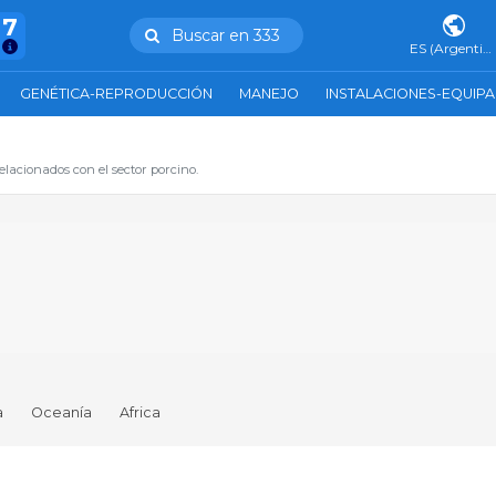
47
Buscar en 333
ES (Argentina)
GENÉTICA-REPRODUCCIÓN
MANEJO
INSTALACIONES-EQUIP
elacionados con el sector porcino.
a
Oceanía
Africa