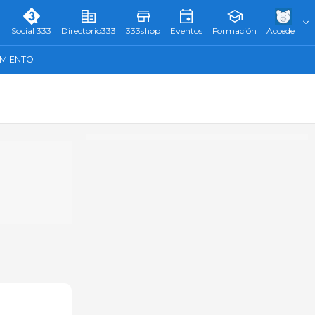
Social 333
Directorio333
333shop
Eventos
Formación
Accede
AMIENTO