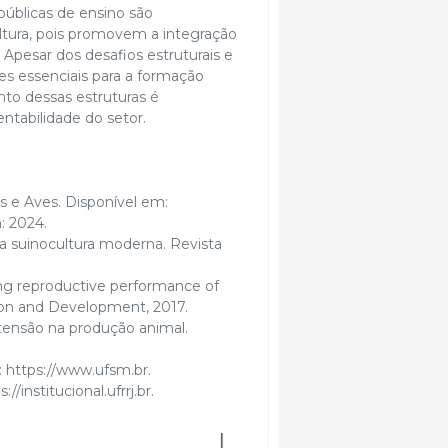
públicas de ensino são
tura, pois promovem a integração
 Apesar dos desafios estruturais e
es essenciais para a formação
nto dessas estruturas é
entabilidade do setor.
 e Aves. Disponível em:
: 2024.
na suinocultura moderna. Revista
ving reproductive performance of
ion and Development, 2017.
extensão na produção animal.
 https://www.ufsm.br⁠.
institucional.ufrrj.br⁠.