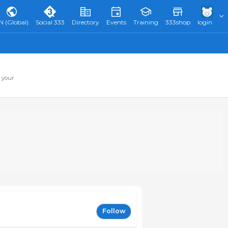
N (Global)
Social 333
Directory
Events
Training
333shop
login
 your
Follow