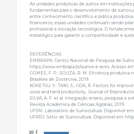
As unidades produtivas de suínos em instituições 
fundamentais para o desenvolvimento da suinocul
entre conhecimento científico e prática produtiva.
financeiros, essas unidades continuam sendo pilar
profissional e inovação tecnológica. O fortalecime
estratégico para garantir a competitividade e sust
REFERÊNCIAS
EMBRAPA. Centro Nacional de Pesquisa de Suínos
https://www.embrapa.br/suinos-e-aves⁠. Acesso em
GOMES, F. P.; SOUZA, R. M. Eficiência produtiva 
Brasileira de Zootecnia, 2019.
KOKETSU, Y.; TANI, S.; IIDA, R. Factors for impro
sows and herd productivity. Journal of Reproduct
SILVA, A. F. et al. Integração ensino, pesquisa e 
Revista Acadêmica de Ciências Agrárias, 2019.
UFSM. Laboratório de Suinocultura. Disponível em:
UFRRJ. Setor de Suinocultura. Disponível em: https://