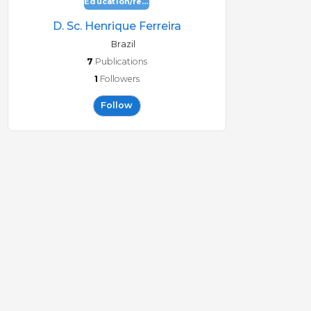
Education/research
D. Sc. Henrique Ferreira
Brazil
7
Publications
1
Followers
Follow