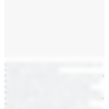
Gleichzeitig mahnten die Experten die Erzeuger, die
Vorgaben zur Steuerung der
Produktionskapazitäten einzuhalten, Produktion und
Schlachtungen vorausschauend zu planen und die
Vermarktung der Schweine an den jeweiligen
Marktbedingungen auszurichten. Das Zurückhalten
schlachtreifer Schweine in Erwartung höherer Preise
sowie eine Ausweitung der Produktion in der