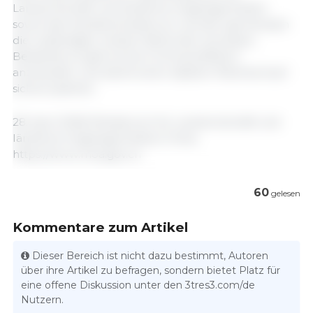
Landwirtschaft und ländliche Angelegenheiten
sowie das Handelsministerium werden gemeinsam
die zuständigen lokalen Behörden anweisen,
Bestände an gefrorenem Schweinefleisch
anzukaufen und damit einen stabilen Marktverlauf
sicherzustellen.
28. April 2026/ Ministerium für Landwirtschaft und
ländliche Angelegenheiten/ China.
https://www.moa.gov.cn
60
gelesen
Kommentare zum Artikel
Dieser Bereich ist nicht dazu bestimmt, Autoren
über ihre Artikel zu befragen, sondern bietet Platz für
eine offene Diskussion unter den 3tres3.com/de
Nutzern.