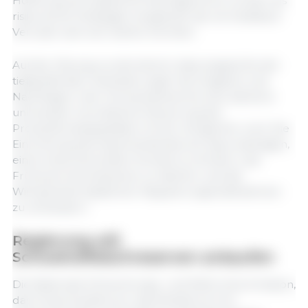
Hoffnung auf zusätzliche Marktgewinne wurden als
risikoreiche Strategien eingestuft, die vermeidbare
Verluste nach sich ziehen könnten.
Auf der Sitzung wurde betont, dass angesichts der
tiefgreifenden Veränderungen bei Angebot und
Nachfrage in der Schweinebranche eine stärkere
und besser koordinierte Steuerung der
Produktionskapazitäten immer dringlicher wird. Die
Einrichtung des Expertenbeirats soll dazu beitragen,
einen branchenweiten Konsens zu fördern, die
Frühwarnmechanismen zu stärken und die
Wirksamkeit staatlicher Regulierungsmaßnahmen
zu verbessern.
Regierung will
Schweinefleischreserven ankaufen
Die Nationale Entwicklungs- und Reformkommission,
das Finanzministerium, das Ministerium für