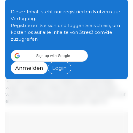
Landwirtschaft und ländliche Angelegenheiten die
erste Sitzung seines Expertenbeirats für das
Dieser Inhalt steht nur registrierten Nutzern zur
Monitoring- und Frühwarnsystem der
Verfügung.
Schweinewirtschaft ein.
Registrieren Sie sich und loggen Sie sich ein, um
kostenlos auf alle Inhalte von 3tres3.com/de
zuzugreifen.
Die auf der Sitzung anwesenden Experten
bewerteten die aktuelle Lage der
Schweineproduktion und die Marktbedingungen.
Sign up with Google
Sie stellten fest, dass die Produktionskapazitäten in
der Schweinehaltung geordnet zurückgeführt
Anmelden
Login
werden, die Preise sich stabilisieren und erholen und
sich das Verhältnis von Angebot und Nachfrage
weiter ausgleicht. Zudem sei das Marktvertrauen
wieder im Aufwind, und die Aussichten deuteten auf
eine schrittweise Verbesserung der Lage hin.