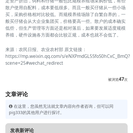
定资产折旧，饲料和仔猪一般也比规模养殖场采购价低，有些
散户使用自配料，成本要低很多。而且一般买仔猪从一些小场
买，采购价格相对比较低。而规模养殖场除了自繁自养的，一
般买仔猪会从大企业集团买，价格要高一些。散户的成本确实
低些，但生产管理等方面还是相对落后，如果要发展适度规模
养殖，硬件设施各方面都会比较正规，成本也就不会低了。
来源：农民日报、农业农村部 原文链接：
https://mp.weixin.qq.com/s/eNXPmdGL5SfoS0hCxC_BmQ?
scene=25#wechat_redirect
47
被浏览
次
文章评论
在这里，您虽然无法就文章内容向作者咨询，但可以同
pig333的其他用户进行探讨。
发表新评论