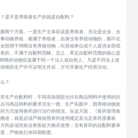
定？是不是养殖者生产的就是自配料？
把握两个方面。一是生产主体应该是养殖者。无论是企业、合
从事动物养殖，都属于养殖者，自身没有养殖动物的，都不在
该全部用于饲喂自有养殖动物，向其他单位或个人提供全部或
服务的，不属于自配料范畴。总之，界定自配料范围的核心是
其饲喂的动物应该属于同一个法人或自然人。凡是不符合上述
取得相应生产许可证明文件后，方可开展生产经营活动。
什么？
日常生产自配料时，不得添加我部允许在商品饲料中使用的抗
一点与商品饲料的要求完全一致。生产实践中，因养殖动物发
给药方式使用兽药进行治疗的情况。在这方面，《兽药管理条
体阐述，就是必须严格按照兽药使用规定及法定兽药质量标
处方药必须凭执业兽医处方购买使用；含有兽药的自配料要单
制度，严格执行休药期制度。