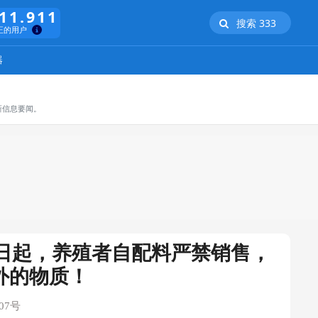
11.911
搜索 333
正的用户
器
新信息要闻。
1日起，养殖者自配料严禁销售，
外的物质！
07号