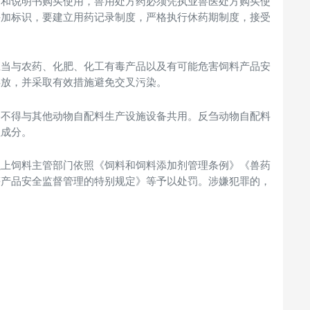
签和说明书购买使用，兽用处方药必须凭执业兽医处方购买使
并加标识，要建立用药记录制度，严格执行休药期制度，接受
应当与农药、化肥、化工有毒产品以及有可能危害饲料产品安
存放，并采取有效措施避免交叉污染。
备不得与其他动物自配料生产设施设备共用。反刍动物自配料
性成分。
以上饲料主管部门依照《饲料和饲料添加剂管理条例》《兽药
等产品安全监督管理的特别规定》等予以处罚。涉嫌犯罪的，