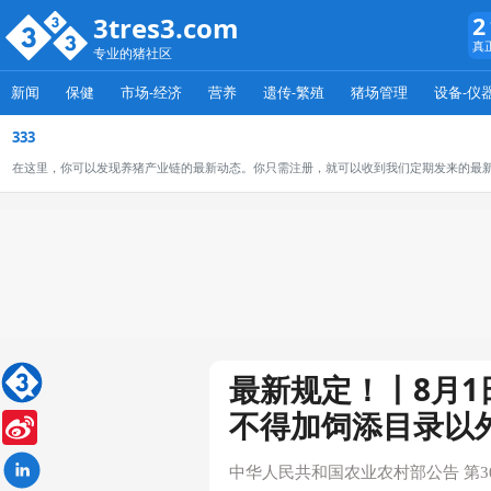
3tres3.com
2
真
专业的猪社区
新闻
保健
市场-经济
营养
遗传-繁殖
猪场管理
设备-仪
333
在这里，你可以发现养猪产业链的最新动态。你只需注册，就可以收到我们定期发来的最
最新规定！丨8月
不得加饲添目录以
Sina
Weibo
中华人民共和国农业农村部公告 第3