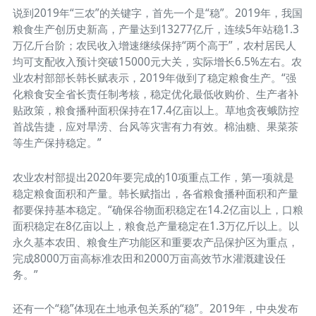
说到2019年“三农”的关键字，首先一个是“稳”。2019年，我国
粮食生产创历史新高，产量达到13277亿斤，连续5年站稳1.3
万亿斤台阶；农民收入增速继续保持“两个高于”，农村居民人
均可支配收入预计突破15000元大关，实际增长6.5%左右。农
业农村部部长韩长赋表示，2019年做到了稳定粮食生产。“强
化粮食安全省长责任制考核，稳定优化最低收购价、生产者补
贴政策，粮食播种面积保持在17.4亿亩以上。草地贪夜蛾防控
首战告捷，应对旱涝、台风等灾害有力有效。棉油糖、果菜茶
等生产保持稳定。”
农业农村部提出2020年要完成的10项重点工作，第一项就是
稳定粮食面积和产量。韩长赋指出，各省粮食播种面积和产量
都要保持基本稳定。“确保谷物面积稳定在14.2亿亩以上，口粮
面积稳定在8亿亩以上，粮食总产量稳定在1.3万亿斤以上。以
永久基本农田、粮食生产功能区和重要农产品保护区为重点，
完成8000万亩高标准农田和2000万亩高效节水灌溉建设任
务。”
还有一个“稳”体现在土地承包关系的“稳”。2019年，中央发布