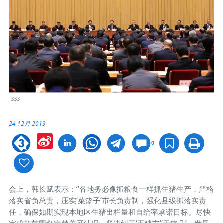
333
24 12月 2019
Sina
0
Weibo
会上，韩长赋表示：“各地务必像抓粮食一样抓生猪生产，严格
落实省负总责，压实‘菜篮子’市长负责制，强化县级抓落实责
任，确保如期实现本地区生猪出栏量和自给率承诺目标。尽快