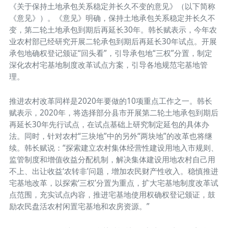
《关于保持土地承包关系稳定并长久不变的意见》（以下简称
《意见》）。《意见》明确，保持土地承包关系稳定并长久不
变，第二轮土地承包到期后再延长30年。韩长赋表示，今年农
业农村部已经研究开展二轮承包到期后再延长30年试点。开展
承包地确权登记颁证“回头看”，引导承包地“三权”分置，制定
深化农村宅基地制度改革试点方案，引导各地规范宅基地管
理。
推进农村改革同样是2020年要做的10项重点工作之一。韩长
赋表示，2020年，将选择部分县市开展第二轮土地承包到期后
再延长30年先行试点，在试点基础上研究制定延包的具体办
法。同时，针对农村“三块地”中的另外“两块地”的改革也将继
续。韩长赋说：“探索建立农村集体经营性建设用地入市规则、
监管制度和增值收益分配机制，解决集体建设用地农村自己用
不上、出让收益‘农转非’问题，增加农民财产性收入。稳慎推进
宅基地改革，以探索‘三权’分置为重点，扩大宅基地制度改革试
点范围，充实试点内容，推进宅基地使用权确权登记颁证，鼓
励农民盘活农村闲置宅基地和农房资源。”