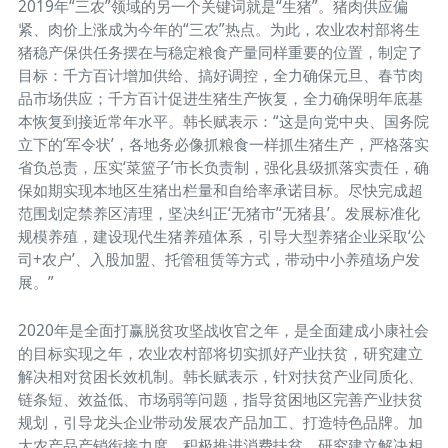
2019年“三农”领域的另一个关键词就是“生猪”。猪肉供应偏
紧、肉价上涨成为今年的“三农”热点。为此，农业农村部将生
猪稳产保供任务摆在与稳定粮食产量同样重要的位置，制定了
目标：千方百计增加供给、搞好调控，全力确保元旦、春节肉
品市场供应；千方百计促进生猪生产恢复，全力确保明年底基
本恢复到接近常年水平。韩长赋表示：“这是向党中央、国务院
立下的‘军令状’，各地务必像抓粮食一样抓生猪生产，严格落实
省负总责，压实‘菜篮子’市长负责制，强化县级抓落实责任，确
保如期实现本地区生猪出栏量和自给率承诺目标。尽快完成超
范围划定禁养区清理，坚决纠正‘无猪市’‘无猪县’。发展标准化
规模养殖，建设现代生猪养殖体系，引导大型养猪企业采取‘公
司+农户’、入股加盟、托管租赁等方式，带动中小养殖场户发
展。”
2020年是全面打赢脱贫攻坚战收官之年，是全面建成小康社会
的目标实现之年，农业农村部将切实抓好产业扶贫，研究建立
解决相对贫困长效机制。韩长赋表示，针对扶贫产业同质化、
链条短、效益低、市场弱等问题，指导贫困地区完善产业扶贫
规划，引导龙头企业带动发展农产品加工、打造特色品牌。加
大农产品产销衔接力度，积极推进消费扶贫。研究建立解决相