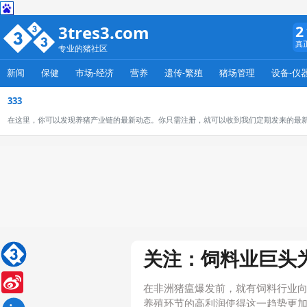
3tres3.com
2
真
专业的猪社区
新闻
保健
市场-经济
营养
遗传-繁殖
猪场管理
设备-仪
333
在这里，你可以发现养猪产业链的最新动态。你只需注册，就可以收到我们定期发来的最
关注：饲料业巨头
Sina
Weibo
在非洲猪瘟爆发前，就有饲料行业
养殖环节的高利润使得这一趋势更