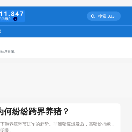
11.847
搜索 333
正的用户
器
新信息要闻。
为何纷纷跨界养猪？
向下游养殖环节进军的趋势。非洲猪瘟爆发后，高猪价持续，
加明显。