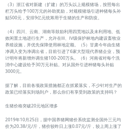
（3）浙江省对新建（扩建）的万头以上规模猪场，按照每出
栏万头给予100万元的补助奖励，对规模猪场引进种猪每头补
贴500元，安排9亿元统筹用于生猪的生产和防疫。
（4）四川、云南、湖南等鼓励利用四荒地以及未利用地、低
效闲置土地进行生产，允许在Ⅲ、Ⅳ级保护林地内建设畜牧业
养殖设施，并优先保障使用林地定额。（5）甘肃今年由生猪
净调入变为净调出省，目前引进了6家大型现代养猪企业，预
计明年将新增外调生猪100-200万头。（6）河南省对每个洗
消中心建设给予30万元补贴。对从国外引进种猪每头补贴
3000元。
据了解，目前各项政策措施都正在抓紧落实，不少针对生产的
政策已经落实到场到户，那么你们有享受到政策的支持吗？
生猪价格突破20元地区增多
2019年10月25日，据中国养猪网猪价系统监测全国外三元均
价为20.38/元/斤，猪价较昨日上涨0.07元/斤，较上周上涨了