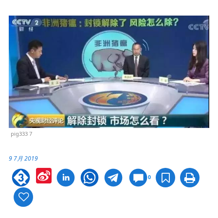
pig333 7
9 7月 2019
Sina
0
Weibo