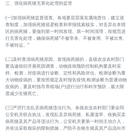
三、强化病死猪无害化处理的监管
(一)加强病死猪监督巡查。各地要层层落实属地责任，建立巡
查制度，加强病死猪巡逻检查和举报线索核实，对丢弃在本辖
区的病死猪，要做到第一时间发现、第一时间清理，按规范进
行无害化处理，确保病死猪“不被宰杀、不被食用、不被出售、
不被转运。”
(二)及时查清病死猪原因。发现病死猪的，县级农业农村部门
要迅速组织开展死因调查，动物疫病预防控制机构要及时采
样、检测，对疫病进行诊断、定性和风险评估。检测诊断为重
大动物疫病的，要按照规定及时报告疫情;检测诊断为普通动物
疫病的，要及时指导养殖场(户)进行治疗和科学预防，最大限
度减少生猪死亡。
(三)严厉打击乱丢病死猪违法行为。各级农业农村部门要会同
公安机关联合执法，发现乱丢弃病死猪、私屠滥宰、收购买卖
病死猪及其产品等违法行为，公安机关要第一时间主动介入，
并依法采取相应的限制措施，严防不合格生猪及其产品流向市