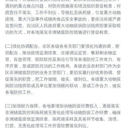
遇到的重点难点问题，对防控措施落实情况组织督促检查，对
因责任不落实、工作不到位，导致乱丢病死猪，引发重大动物
疫情、重大污染事件或猪肉食品安全事故的，要依法依规严肃
追责问责。自治区人民政府重大动物疫病防治指挥部要采取暗
访的方式，对各地落实非洲猪瘟防控措施进行督促检查。
(二)强化协调配合。全区各级各有关部门要强化沟通协调，密
切配合，推动疫情监测排查、生猪调运监管、餐厨剩余物监
管、应急管理、联防联控及舆论引导等各项防控工作有力、有
序开展，形成群防共治的工作格局。各级农业农村部门作为全
区非洲猪瘟防控的业务主管部门，要切实履行好统筹协调、督
促落实的职责，把工作做细、做实、做到位。各级重大动物疫
病防治指挥部成员单位要加强横向联动，形成工作合力，做实
各项防控工作。
(三)加强财力保障。各地要增加动物防疫经费投入，逐级落实
非洲猪瘟防控和病死猪无害化处理等动物防疫工作经费，确保
非洲猪瘟疫情监测排查、病死猪采样及其各环节收集、清理、
打捞、无害化处理等工作所需经费落实到位。