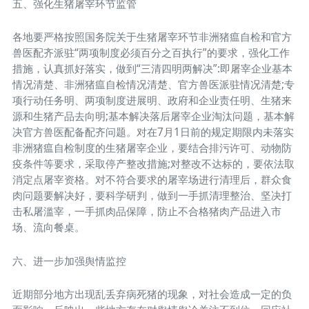
五、强化生猪屠宰环节监管
各地要严格按照国务院关于生猪屠宰环节非洲猪瘟自检和官方
兽医配齐派驻“两项制度必须百分之百执行”的要求，强化工作
措施，认真抓好落实，做到“三清四明两解决”:即屠宰企业基本
情况清楚、非洲猪瘟自检情况清楚、官方兽医派驻情况清楚;专
项行动任务明、两项制度进展明、政府和企业责任明、生猪来
源和生猪产品去向明;基本解决落后屠宰企业淘汰问题，基本解
决官方兽医配备配齐问题。对在7月1日前的规定期限内未落实
非洲猪瘟自检制度的生猪屠宰企业，要结合排污许可、动物防
疫条件等要求，采取停产整改措施;对整改不达标的，要依法取
消定点屠宰资格。对不符合要求的屠宰场进行清理后，群众食
肉问题要解决好，要科学研判，做到一手抓清理整治、坚决打
击私屠滥宰，一手抓肉品保障，防止不合格猪肉产品进入市
场、流向餐桌。
六、进一步加强舆情监控
近期部分地方出现乱丢弃病死猪的现象，对社会造成一定的负