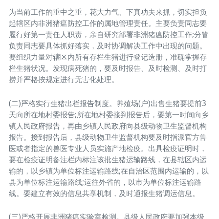
为当前工作的重中之重，花大力气、下真功夫来抓，切实担负
起辖区内非洲猪瘟防控工作的属地管理责任。主要负责同志要
履行好第一责任人职责，亲自研究部署非洲猪瘟防控工作;分管
负责同志要具体抓好落实，及时协调解决工作中出现的问题。
要组织力量对辖区内所有存栏生猪进行登记造册，准确掌握存
栏生猪状况。发现病死猪的，要及时报告、及时检测、及时打
捞并严格按规定进行无害化处理。
(二)严格实行生猪出栏报告制度。养殖场(户)出售生猪要提前3
天向所在地村委报告;所在地村委接到报告后，要第一时间向乡
镇人民政府报告，再由乡镇人民政府向县级动物卫生监督机构
报告。接到报告后，县级动物卫生监督机构要及时指派官方兽
医或者指定的兽医专业人员实施产地检疫。出具检疫证明时，
要在检疫证明备注栏内标注该批生猪运输路线，在县辖区内运
输的，以乡镇为单位标注运输路线;在自治区范围内运输的，以
县为单位标注运输路线;运往外省的，以市为单位标注运输路
线。要建立有效的信息共享机制，及时通报生猪调运信息。
(三)严格开展非洲猪瘟实验室检测。县级人民政府要加强本级