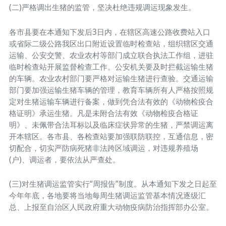
(二)严格调出生猪的监管，坚决杜绝违规调运现象发生。
各市县要在本通知下发后3日内，在辖区高速公路收费站入口
或省际二级公路我区出口附近设置临时检查站，组织辖区交通
运输、公安交警、农业农村等部门成立联合执法工作组，进驻
临时检查站开展监督检查工作。公安机关要及时拦截运输生猪
的车辆。农业农村部门要严格对运输生猪进行查验。交通运输
部门要加强运输生猪车辆的管理，教育车辆所有人严格按照规
定对生猪运输车辆进行备案，做到凭合法有效的《动物检疫合
格证明》承运生猪。凡是未附合法有效《动物检疫合格证
明》、未佩带合法耳标以及临床症状异常的生猪，严禁调运离
开本辖区。各市县、各检查站要加强联防联控，互通信息，密
切配合，切实严防病死猪非法跨区域调运，对违规养殖场
(户)、调运者，要依法从严查处。
(三)对生猪调运监管实行“周报告”制度。从本通知下发之日起至
今年年底，各地要将当地每周生猪调运监管基本情况逐级汇
总、上报至自治区人民政府重大动物疫病防治指挥部办公室。