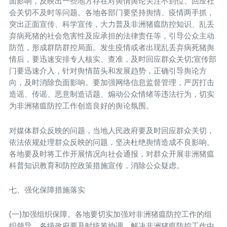
面影响，反映出一些地方存在对舆情舆论关注不到位、回应社
会关切不及时等问题。各地各部门要坚持舆情、疫情两手抓，
突出正面宣传、科学宣传，大力普及非洲猪瘟防控知识、乱丢
弃病死猪的社会危害性及应承担的法律责任等，引导公众主动
防范，形成群防群控局面。发生疫情或者出现乱丢弃病死猪舆
情后，要迅速安排专人核实、查准，及时回应群众关切;宣传部
门要迅速介入，针对舆情苗头和发展趋势，正确引导舆论方
向，及时消除负面影响。要加强网络信息监督管理，严厉打击
造谣、传谣、恶意制造话题、煽动公众情绪等违法行为，切实
为非洲猪瘟防控工作创造良好的舆论氛围。
对媒体群众反映的问题，当地人民政府要及时回应群众关切，
依法依规处理群众反映的问题，坚决杜绝舆情造成不良影响。
各地要及时将工作开展情况向社会通报，对群众开展非洲猪瘟
科普知识教育和防控政策措施宣传，消除公众疑虑。
七、强化保障措施落实
(一)加强组织保障。各地要切实加强对非洲猪瘟防控工作的组
织领导，各级政府要及时统筹协调、解决非洲猪瘟防控工作中