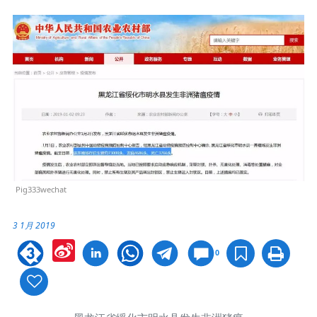
Pig333wechat
3 1月 2019
Sina
0
Weibo