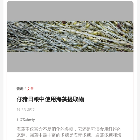
有益乳酸杆菌与免疫系统以及NDOs、酶、胃肠道细菌培养三
者之间的关系；益生元的细胞学、分子学机制和免疫学机制。
降低养猪生产对环境造成的影响
研究重点是利用营养策略降低氨气释放、粪便氮磷排放，营养
策略包括粗蛋白、氨基酸、复杂寡糖（葡聚糖和脱氧半乳聚
糖）、酶（植酸酶和非淀粉多聚糖酶）、益生元和碳水化合
物。 [Twitter]
营养
文章
仔猪日粮中使用海藻提取物
14-1月-2015
J. O'Doherty
海藻不仅富含不易消化的多糖，它还是可溶食用纤维的
来源。褐藻中最丰富的多糖是海带多糖、岩藻多糖和海