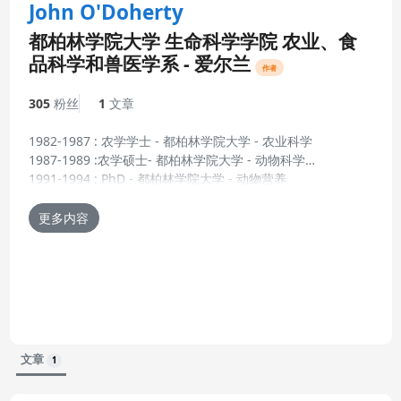
John O'Doherty
都柏林学院大学 生命科学学院 农业、食
品科学和兽医学系 - 爱尔兰
作者
305
粉丝
1
文章
1982-1987 : 农学学士 - 都柏林学院大学 - 农业科学
1987-1989 :农学硕士- 都柏林学院大学 - 动物科学
1991-1994 : PhD - 都柏林学院大学 - 动物营养
更新的简历 13-4月-2011
1994-1997 : 助理讲师 - 动物科学与生产系, UCD
1997- 2002 : 大学讲师 - 动物科学与生产系, UCD
更多内容
2002 - 2006 : 高级讲师- 动物科学与生产系, UCD
至今:动物营养副教授 -农业、食品科学和兽医学系, UCD
Research Interests:
通过饮食改善仔猪肠道健康
我的研究项目课题包括：不同类型的不可消化寡糖（NDOs）
文章
1
和乳糖如何影响猪胃肠道菌群和仔猪健康；营养物消化、利用
和排泄；肠道功能和结构；肠道疾病（如致病性大肠杆菌）和