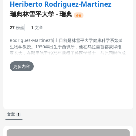
Heriberto Rodriguez-Martinez
瑞典林雪平大学 - 瑞典
作者
27
粉丝
1
文章
Rodriguez-Martinez博士目前是林雪平大学健康科学系繁殖
生物学教授。1950年出生于西班牙，他在乌拉圭首都蒙得维的
亚长大，在那里他于1975年获得了兽医学博士，与此同时他成
更新的简历 07-10月-2013
为形态学方面的大学老师（1970-1976 兽医学院；蒙得维的亚
医学系组织学与胚胎学 副教授）。他在1994年获得西班牙职
更多内容
业兽医，1998年获得瑞典执业兽医资格。他在瑞典乌普萨拉瑞
典农业科学大学获得产科与妇科理学硕士（1980）和哲学博士
（1983）。1984年在美国读完博士后以后，他回到了瑞典农
业科学大学获得了组织学（1986）和胚胎学（1998）特许任
教资格，同事持有终身副教授职位(1985-1991)。他在1991年
成为拉瑞典农业科学大学 产科与妇科系繁殖生物科技教授，
2010年以后他成为林雪平大学健康科学系繁殖生物学教授。
文章
1
1994年在西班牙取得理学博士，1999年后成为欧洲动物繁殖
学院理事会成员。他专心致力于本科生和研究生教育（瑞典农
业科学大学兽医学院副院长，1999-2001负责本科教育，
2002-2003年研究生教育）。他是欧洲和国际机构的访问学