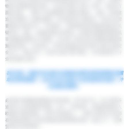
物安全措施的相关成本，以及某些现行法规（环境、市政等方
面的法规），限制了农场遵循所有建议的能力。例如，要求建
造实体屏障（如周边围栏）的法规涉及大量投资，而且往往需
要获得当局的许可。尽管如此，有时最简单的措施也能起到关
键作用。例如，近期的风险分析表明，使用防虫网能显著降低
非洲猪瘟病毒传入的风险，这凸显了简单却至关重要的预防措
施的有效性。无论如何，所有农场都必须共同努力提高生物安
全水平。即使只有一小部分农场不遵守规定，也可能给整个行
业造成重大损失。
我们知道，最基本的生物安全措施是设置双层防野猪围栏或围
墙式防野猪围栏，但仍有许多农场由于这样或那样的原因，并
未设置此类围栏。
必须将非洲猪瘟病毒通过活体动物、受污染产品、海上贸易等
途径传入的风险降至最低。如今，庆幸的是，受感染野猪进入
欧盟的可能性极低。这其中的原因之一，得益于西班牙农业部
在欧盟层面禁止此类运输的值得称赞的举措。相比之下，活猪
贸易仍在持续增长。