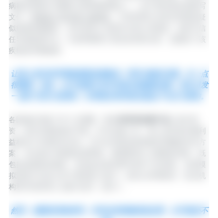
病毒在野猪中传播的主要风险因素之一。由于害怕或反感填写
文件，
野猪死亡情况很少被报告
。尽管狩猎行业意识到报告疑
似病例的重要性，但许多猎人仍然对当局心存疑虑。这种不信
任导致检测不足，许多野猪死亡情况未得到分析。这阻碍了该
疾病的早期检测。
让猎人意识到早期检测意味着能在一两年内解决问题，这一点
很重要。相反，由于检测不及时导致非洲猪瘟传播，将会引发
一场旷日持久的疫情，对养猪业和狩猎业都会产生巨大影响。
‍各国做好准备工作十分重要：要在
防范和监测计划
上进行投
资，发布详细的操作手册，针对运输人员、猎人及其他关键利
益相关方开展宣传活动，并为任何疑似疫情制定明确的应对方
案。无论是针对家猪还是野猪，都需要进行大量模拟演练，既
包括桌面推演场景，也包括在真实野外条件下的演练。这些模
拟演练不仅应让官方兽医部门参与，还应让狩猎组织、执法机
构和环境管理人员参与其中（图 4）。
然而，德国的经验表明，所有这些措施虽然必要，但可能还不