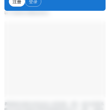
注册
登录
‍疫情爆发时应采取的控制措施演习。
‍以下内容将分别阐述这四点。
养猪场的生物安全状况总体上有所改善。然而，集约化养殖系
统无法达到与粗放式养殖系统相同的安全水平。通常，实施生