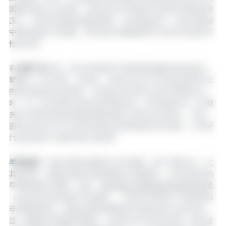
国家和地区之间传播，尤其是在未严格遵守生物安全规程的情
况下。在跨境动物疫病爆发期间，这种风险更大，因为控制链
中哪怕是微小的疏漏，都可能对动物健康和行业经济造成毁灭
性的后果。
‍在
动物产品
方面，最大的风险源于城郊野猪接触垃圾的情况，
就像在一些大城市、加油站、休息区以及卡车司机和游客常去
的类似场所发生的那样，特别是当这些地方也常有野猪出没
时。在一些主要港口附近也有野猪活动，每年都有成千上万艘
来自中国和其他疫情感染国家的船只停靠在这些港口。当然，
那些仍然允许员工自带自制食品的养猪场也存在风险。任何受
污染的肉类产品都可能引发疫情。
早期检测：
具备足够的诊断能力至关重要。整个养猪行业，尤
其是兽医，都明白拥有足够诊断能力的重要性，这对该疾病的
早期检测至关重要。然而，
担忧报告可能感染情况所带来后果
（如农场关闭或采取严厉措施），导致许多养殖户不报告疑似
非洲猪瘟病例。若能在获取诊断检测方面提供更大的灵活性，
这一难题或许能够得到解决。在野外也存在类似问题，野外是