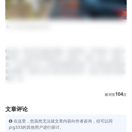
‍图 2. 野猪非洲猪瘟模拟演练
‍结论是，我们绝不能放松警惕。保持警觉、尽早检测、持续开
展培训，以及所有利益相关方（农场主、兽医、猎人、运输人
员、公共管理人员）之间保持畅通的沟通，对于预判潜在疫情
至关重要。关键不仅在于做出良好的应对，更在于始终比病毒
领先一步。
104
被浏览
次
文章评论
在这里，您虽然无法就文章内容向作者咨询，但可以同
pig333的其他用户进行探讨。