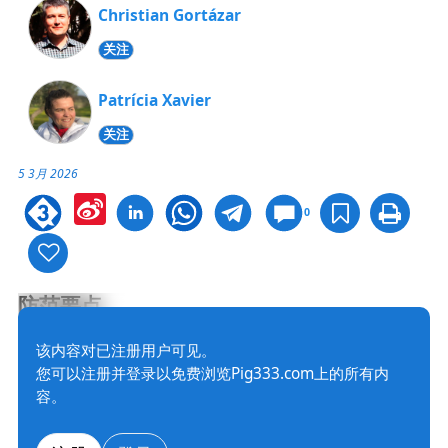
Christian Gortázar
关注
Patrícia Xavier
关注
5 3月 2026
Sina
0
Weibo
‍防范要点
在一个无非洲猪瘟的国家，防范工作包括：
该内容对已注册用户可见。
您可以注册并登录以免费浏览Pig333.com上的所有内
加强农场生物安全措施，
容。
将病毒传入本国的风险降至最低，
优化早期检测手段，以及