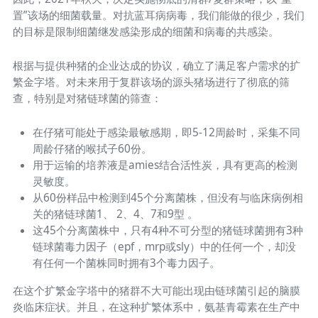
置”该场的细菌载量。对抗蓝耳病病毒，我们能做的很少，我们
的目标是限制细菌继发感染形成的细菌和病毒的共感染。
根据与提供种猪的企业达成的协议，确立了满足客户需求的扩
繁金字塔。对未来用于复群该场的源头猪场进行了彻底的筛
查，特别是对猪链球菌的筛查：
在仔猪可能处于感染最敏感期，即5-12周龄时，采集不同
周龄仔猪的喉拭子60份。
用于运输的培养液是amies结合活性炭，具有更高的检测
灵敏度。
从60份样品中检测到45个分离菌株，但没有与临床病例相
关的猪链球菌1、 2、4、7和9型 。
这45个分离菌株中，只有4种不可分型的猪链球菌拥有3种
链球菌毒力因子（epf，mrp或sly）中的任何一个，却没
有任何一个菌株同时拥有3个毒力因子。
在这个扩繁金字塔中的猪群不大可能出现由链球菌引起的脑膜
炎临床症状。并且，在这种扩繁体系中，氨基青霉素在生产中