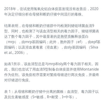
2018年，尝试使用氢氧化铝自体疫苗发现没有改善后，2020
年决定仔细分析在母猪和断奶仔猪中间流行的毒株。
结果表明，在母猪和断奶仔猪群中均检测到猪链球菌血清9
型。同时，也检测了与该血清型相关的毒力因子。猪链球菌表
达了数个毒力因子，其中最显著的是胞壁质酶释放蛋白
（mrp），由mrp基因编码；此外，胞外因子（ef），由epf基
因编码；以及溶血素毒素（溶血素），由sly基因编码 （Silva
et al., 2006）。
如表1所示，该血清型总是与mrp和sly两个毒力因子相关。因
此，我们也尝试了用血清9型制备自体疫苗并使用Montanide
作为佐剂。该免疫程序需要对繁殖母猪进行两次免疫，并最终
对仔猪进行免疫。
表 1：从母猪和断奶仔猪中分离的菌株：血清型、毒力因子以
及抗生素敏感度（S=敏感，R=耐受，I=中等）。