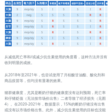
样品
血清型
毒力因子
头孢噻夫
青霉素
氨苄青霉素
磺胺甲恶唑+
恩诺沙星
四环素
氟苯
甲氧苄啶
样品
血清型
毒力因子
头孢噻夫
青霉素
氨苄青霉素
磺胺甲恶唑+
恩诺沙星
四环素
氟苯
大脑
9
mrp/sly
S
I
S
S
I
R
S
甲氧苄啶
大脑
2
neg
S
S
S
S
R
R
S
大脑
9
mrp/sly
S
R
S
S
S
R
S
关节
9
mrp/sly
S
R
S
S
I
R
S
大脑
9
mrp/sly
S
R
I
S
R
R
S
脾脏
9
mrp/sly
S
I
S
S
I
R
S
大脑
9
mrp/sly
S
R
I
S
I
R
S
从减低死亡率和/或减少抗生素使用的角度看，这种方法并没有
收到明显的成效。
从2018年至2021年，也尝试使用了月桂酸甘油酯、酸化剂和
商品疫苗等，但均没有显著的效果。
猪群健康度，尤其是断奶仔猪的健康度没有达到预期，死亡率
和仔猪贬值（无法按市场价出售）二者导致了经济损失（见图
4）。在2020-2021年，数据显示，15%的断奶仔猪没有出售
或没有以市场价格出售。此外，减少抗生素使用的目标也没能