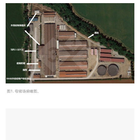
图1. 母猪场俯瞰图。