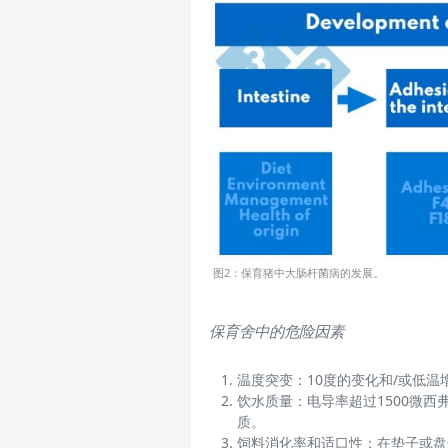
图2：保育猪中大肠杆菌病的发展。
保育舍中的危险因素
温度突变：
10
度的变化和
/
或低温
饮水质量：电导率超过
1500
微西
质。
饲料消化率和适口性：在垫子或盘