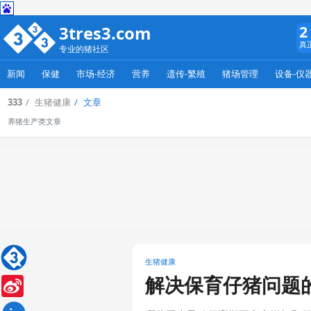
3tres3.com
2
真
专业的猪社区
新闻
保健
市场-经济
营养
遗传-繁殖
猪场管理
设备-仪
333
生猪健康
文章
养猪生产类文章
生猪健康
解决保育仔猪问题
Sina
Weibo