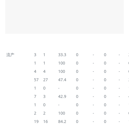
Not mated sow
Aborted sow
Empty sow
No.
No.
%
No
.
%
No.
%
流产
3
1
33.3
0
-
0
-
无乳
1
1
100
0
-
0
-
心脏病
4
4
100
0
-
0
-
未知
57
27
47.4
0
-
0
-
死在猪场
1
0
-
0
-
0
-
猝死
7
3
42.9
0
-
0
-
其他
1
0
-
0
-
0
-
分娩时生产力
2
2
100
0
-
0
-
老龄
19
16
84.2
0
-
0
-