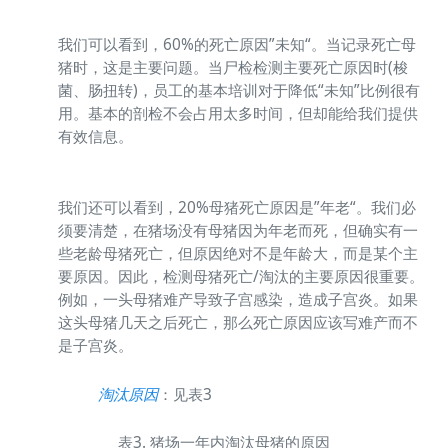
全部
95
54
56.8
0
-
0
-
我们可以看到，60%的死亡原因”未知“。当记录死亡母
猪时，这是主要问题。当尸检检测主要死亡原因时(梭
菌、肠扭转)，员工的基本培训对于降低“未知”比例很有
用。基本的剖检不会占用太多时间，但却能给我们提供
有效信息。
我们还可以看到，20%母猪死亡原因是”年老“。我们必
须要清楚，在猪场没有母猪因为年老而死，但确实有一
些老龄母猪死亡，但原因绝对不是年龄大，而是某个主
要原因。因此，检测母猪死亡/淘汰的主要原因很重要。
例如，一头母猪难产导致子宫感染，造成子宫炎。如果
这头母猪几天之后死亡，那么死亡原因应该写难产而不
是子宫炎。
淘汰原因
：见表3
表3. 猪场一年内淘汰母猪的原因