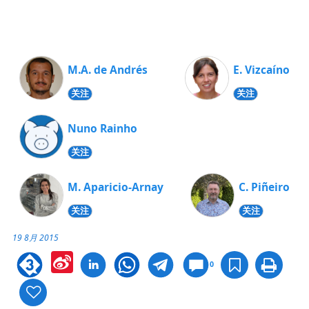
M.A. de Andrés
E. Vizcaíno
关注
关注
Nuno Rainho
关注
M. Aparicio-Arnay
C. Piñeiro
关注
关注
19 8月 2015
Sina
0
Weibo