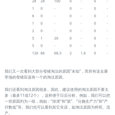
分娩时生产力
28
28
100
0
-
0
-
直肠脱垂
1
0
-
0
-
0
-
返情
6
0
-
0
-
0
-
PUT DOWN
1
0
-
0
-
0
-
不发情
2
0
-
0
-
0
-
脏
5
1
20
0
-
0
-
Empty
5
0
-
0
-
0
-
老龄
126
86
68.3
2
1.6
0
-
Total
450
228
50.7
20
50.7
0
-
我们又一次看到大部分母猪淘汰的原因”未知“，而所有送去屠
宰场的母猪应该有一个的淘汰原因。
我们还看到淘汰原因很多。因此，建议使用的淘汰原因不要太
多（最多11或12个），这样便于日后分析。例如，我们可以把
一些原因列为一组，例如：“排泄”和“脏”、“分娩生产力”和“产
仔数低”等。我们也可以看到其它失误，如淘汰原因为猝死、流
产。