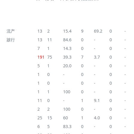
Not mated sow
Aborted sow
Empty sow
No.
No.
%
No.
%
No.
%
流产
13
2
15.4
9
69.2
0
-
跛行
13
11
84.6
0
-
0
-
流脓
7
1
14.3
0
-
0
-
未知
191
75
39.3
7
3.7
0
-
孕检阴性
5
1
20.0
0
-
0
-
一般疾病
1
0
-
0
-
0
-
繁殖问题, 母猪
1
0
-
0
-
0
-
体况差
1
1
100
0
-
0
-
猝死
11
0
-
1
9.1
0
-
Not mated
2
2
100
0
-
0
-
其它
25
15
60
1
4.0
0
-
窝产仔数低
6
5
83.3
0
-
0
-