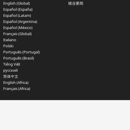
English (Global)
猪业要闻
Español (España)
Español (Latam)
Español (Argentina)
Español (México)
Français (Global)
Italiano
Polski
Português (Portugal)
Português (Brasil)
Tiếng Việt
русский
简体中文
English (Africa)
Français (Africa)