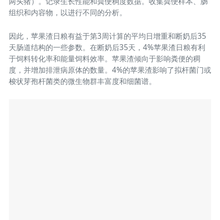
两头猪）。记录生长性能和粪便稠度数据。收集粪便样本、肠
组织和内容物，以进行不同的分析。
因此，苹果渣日粮有益于第3周计算的平均日增重和断奶后35
天肠道结构的一些参数。在断奶后35天，4%苹果渣日粮有利
于饲料转化率和能量饲料效率。苹果渣倾向于影响粪便的稠
度，并增加排泄病原体的数量。4%的苹果渣影响了拟杆菌门或
梭状芽孢杆菌类的微生物群丰富度和细菌谱。