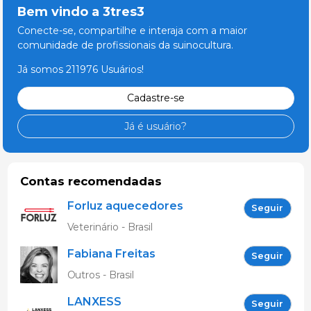
Bem vindo a 3tres3
Conecte-se, compartilhe e interaja com a maior
comunidade de profissionais da suinocultura.
Já somos 211976 Usuários!
Cadastre-se
Já é usuário?
Contas recomendadas
Forluz aquecedores
Seguir
eletricos
Veterinário - Brasil
Fabiana Freitas
Seguir
Outros - Brasil
LANXESS
Seguir