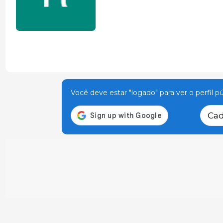
Você deve estar "logado" para ver o perfil p
Cad