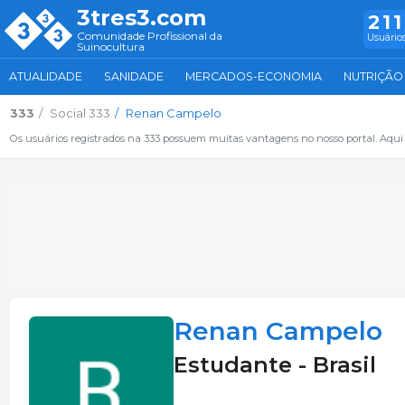
3tres3.com
211
Comunidade Profissional da
Usuários
Suinocultura
ATUALIDADE
SANIDADE
MERCADOS-ECONOMIA
NUTRIÇÃO
333
Social 333
Renan Campelo
Os usuários registrados na 333 possuem muitas vantagens no nosso portal. Aqui vo
Renan Campelo
Estudante - Brasil