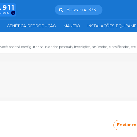
.911
Buscar na 333
 reais
GENÉTICA-REPRODUÇÃO
MANEJO
INSTALAÇÕES-EQUIPAM
cê poderá configurar seus dados pessoais, inscrições, anúncios, classificados, etc.
Enviar 