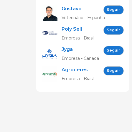
de
Gustavo
Suinocultores
Seguir
Cordero
do ES
Veterinário - Espanha
Gonzalez
Poly Sell
Seguir
Empresa - Brasil
Jyga
Seguir
Technologies
Empresa - Canadá
Agroceres
Seguir
Multimix
Empresa - Brasil