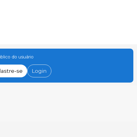
úblico do usuário
astre-se
Login