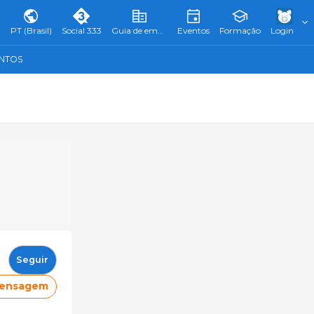
PT (Brasil)
Social 333
Guia de empresas
Eventos
Formação
Login
ENTOS
Seguir
mensagem