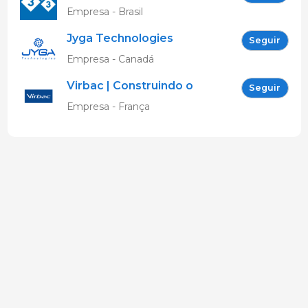
Empresa - Brasil
Jyga Technologies
Seguir
Empresa - Canadá
Virbac | Construindo o
Seguir
futuro da saúde animal
Empresa - França