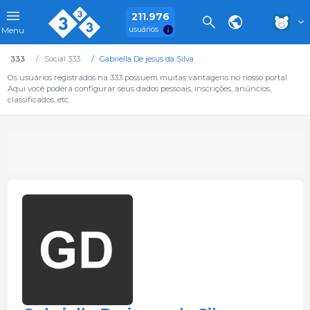
211.976
usuários
Menu
333
Social 333
Gabriella De jesus da Silva
Os usuários registrados na 333 possuem muitas vantagens no nosso portal.
Aqui você poderá configurar seus dados pessoais, inscrições, anúncios,
classificados, etc.