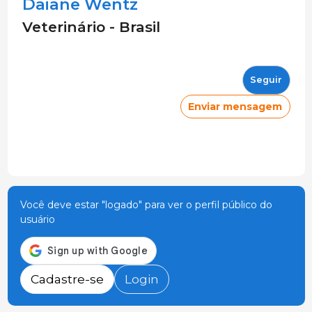
Daiane Wentz
Veterinário - Brasil
Seguir
Enviar mensagem
Você deve estar "logado" para ver o perfil público do
usuário
Cadastre-se
Login