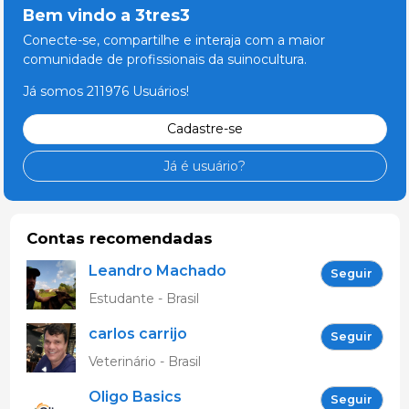
Bem vindo a 3tres3
Conecte-se, compartilhe e interaja com a maior
comunidade de profissionais da suinocultura.
Já somos 211976 Usuários!
Cadastre-se
Já é usuário?
Contas recomendadas
Leandro Machado
Seguir
Estudante - Brasil
carlos carrijo
Seguir
Veterinário - Brasil
Oligo Basics
Seguir