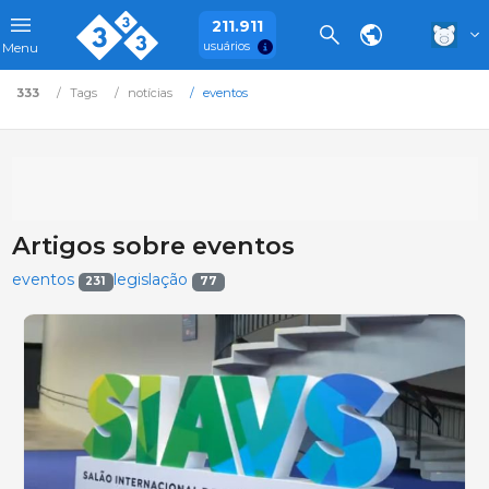
211.911
usuários
Menu
333
Tags
notícias
eventos
Artigos sobre eventos
eventos
legislação
231
77