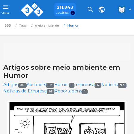
211.943
usuários
Menu
333
Tags
meio ambiente
Humor
Artigos sobre meio ambiente em
Humor
Artigos
Abstracts
Humor
Imprensa
Notícias
30
17
1
6
93
Notícias de Empresa
Reportagens
41
1