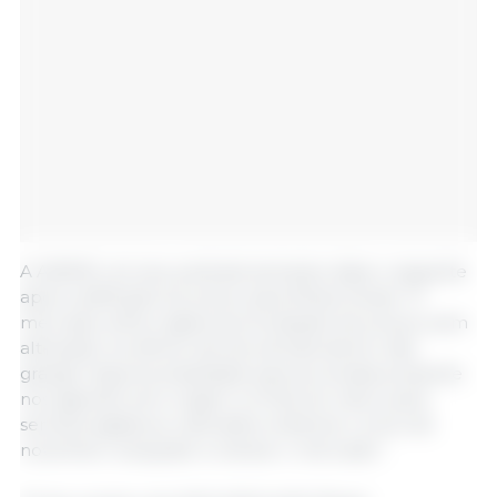
A ASEMG, em seu podcast semanal, disse o seguinte
após a definição do preço para Minas Gerais: “O
mercado sofreu ligeira acomodação de preços, sem
alteração na oferta real de animais dentro das
granjas. Alguma ansiedade para as vendas presente
nos agentes, tem origem no final do mês e pela
semana ligada ao calendário eleitoral o início de
novembro vai ajudar a clarear o mercado”.