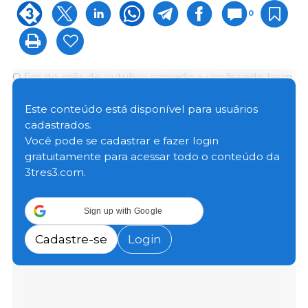
0
O fim do mês de outubro somado a um feriado bem
ao meio da semana e queda dos preços de suínos
vivos em outras praças, levou à uma cautelosa
Este conteúdo está disponível para usuários
discussão da reunião da BSEMG.
cadastrados.
Você pode se cadastrar e fazer login
gratuitamente para acessar todo o conteúdo da
A expectativa era de manutenção, porém, a
3tres3.com.
realidade do mercado levava para um
realinhamento do preço, que se mostrou através do
resultado da BSEMG em R$7,30 numa bolsa
Sign up with Google
fechada, enquanto a BSim ficou a R$7,50.
Cadastre-se
Login