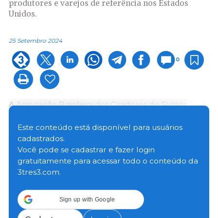
produtores e varejos de referência nos Estados
Unidos.
25 Setembro 2024
0
A Associação Brasileira dos Criadores de Suínos
(ABCS) organizou uma missão de negócios aos
Estados Unidos para conhecer inovações e práticas
Este conteúdo está disponível para usuários
de referência na cadeia produtiva da suinocultura do
cadastrados.
terceiro maior produtor de carne suína do mundo. A
Você pode se cadastrar e fazer login
viagem começou em 13 de setembro, passando por
gratuitamente para acessar todo o conteúdo da
diversos pólos estratégicos da produção suinícola
3tres3.com.
norte-americana, oferecendo aos participantes uma
visão aprofundada do setor.
Sign up with Google
Liderada por representantes da ABCS e com a