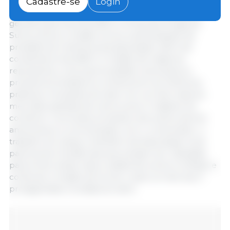
Cadastre-se
Login
participação da Agroceres PIC, uma empresa de
genética parceira da ABCS e Empresa Amiga da
Suinocultura, a missão incluiu a participação da
presidência e diretoria da associação, além de
conselheiros da ABCS. A missão de negócios
representou uma oportunidade única para os
produtores brasileiros conhecerem as melhores
práticas e inovações do setor em um dos maiores
mercados globais de carne suína. O objetivo foi
conhecer o processo produtivo dos suinocultores
americanos, a comunicação com o consumidor, o
trabalho do varejo e também da Associação local
para buscar tendências que possam ser utilizadas
para inovar ainda mais a cadeia de suínos no Brasil, e
continuar a missão de tornar o país um dos top 3
protagonistas mundiais do setor.