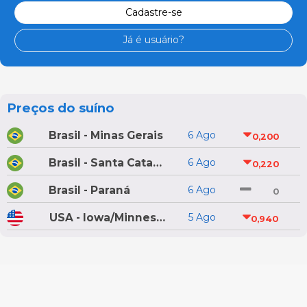
Cadastre-se
Já é usuário?
Preços do suíno
Brasil - Minas Gerais
6 Ago
0,200
Brasil - Santa Catarina
6 Ago
0,220
Brasil - Paraná
6 Ago
0
USA - Iowa/Minnesota
5 Ago
0,940