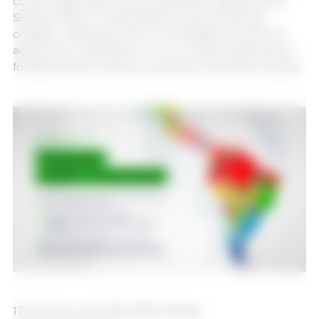
confirmados, além dos presidentes e gestores do
Sistema ABCS. A expectativa é que ao final da
ocasião, o diálogo entre os convidados resulte em
ações que consolidem em um compromisso para o
fortalecimento do setor suinícola na América-Latina.
17 de março de 2025 /ABCS /Brasil.