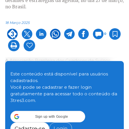
detalhes e estratégias da agenda, no dia 27 de março,
no Brasil.
18 Março 2025
0
A Associação Brasileira dos Criadores de Suínos
(ABCS) se reuniu na última semana com
representantes dos países confirmados na “Conexão
Este conteúdo está disponível para usuários
Latino-Americana: fortalecendo parcerias na cadeia
cadastrados.
de valor da suinocultura”. A reunião foi para tratar
Você pode se cadastrar e fazer login
dos últimos detalhes da agenda internacional,
gratuitamente para acessar todo o conteúdo da
incluindo a programação e temas estratégicos que
3tres3.com.
serão abordados no encontro, marcado para 27 de
março, em São Paulo.
Sign up with Google
O presidente da ABCS, Marcelo Lopes, destacou a
Cadastre-se
Login