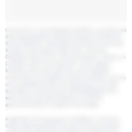
O encontro é uma realização da ABCS, com apoio da
Associação Brasileira das Empresas de Genética de
Suínos (ABEGS) e da plataforma 3tres3. Ao todo são
9 países confirmados: Brasil, Chile, Colômbia,
Paraguai, Panamá, Peru, Bolívia, Equador e México. A
Conexão Latino-Americana tem como objetivo
fortalecer parcerias, estimular oportunidades
comerciais e tecnológicas e discutir desafios comuns,
como sanidade animal e biossegurança; mercado
doméstico e internacional; sustentabilidade; bem-
estar animal; políticas públicas e incentivos
governamentais; e inovação e tecnologia.
A agenda é exclusiva para convidados e reunirá os
líderes das associações de suinocultura dos países