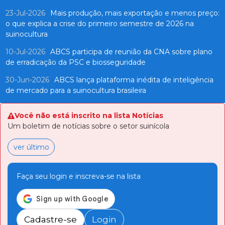
23-Jul-2026
Mais produção, mais exportação e menos preço:
o que explica a crise do primeiro semestre de 2026 na
suinocultura
10-Jul-2026
ABCS participa de reunião da CNA sobre plano
de erradicação da PSC e biosseguridade
30-Jun-2026
ABCS lança plataforma inédita de inteligência
de mercado para a suinocultura brasileira
Você não está inscrito na lista Notícias
Um boletim de notícias sobre o setor suinícola
ver último
Faça seu login e inscreva-se na lista
Cadastre-se
Login