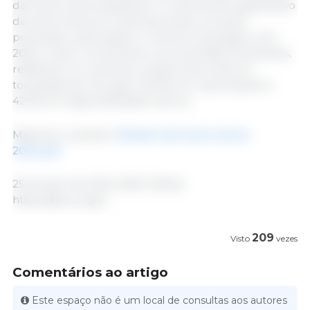
da Suinocultura destacam o crescimento significativo
da suinocultura em diversas áreas, incluindo
produção, exportação e consumo doméstico. Em
2023, o setor movimentou cerca de R$ 371,6 bilhões,
refletindo um aumento notável de 54,4% em
toneladas de carcaças; 130,3% em exportações e
42,3% em disponibilidade interna.
Material completo:
Retrato-da-Suinocultura-
2024.pdf
25 de abril de 2024 ABCS /Brasil.
https://abcs.org.br
209
Visto
vezes
Comentários ao artigo
Este espaço não é um local de consultas aos autores