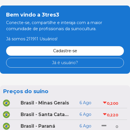
Bem vindo a 3tres3
Conecte-se, compartilhe e interaja com a maior
comunidade de profissionais da suinocultura.
Já somos 211911 Usuários!
Cadastre-se
Já é usuário?
Preços do suíno
Brasil - Minas Gerais
6 Ago
0,200
Brasil - Santa Catarina
6 Ago
0,220
Brasil - Paraná
6 Ago
0