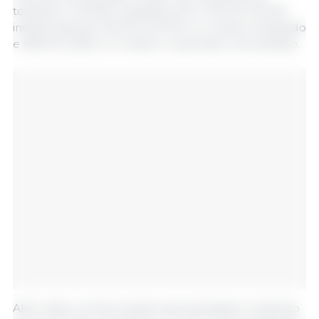
totalizam 2.110.840, divididas entre 703.275 (33,3%)
independentes, 922.150 (43,7%) no modelo integrado
e 485.415 (23%) no modelo cooperado verticalizado.
Além disso, as informações apresentadas no Retrato