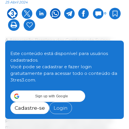
25 Abril 2024
0
A Associação Brasileira dos Criadores de Suínos
(ABCS) realiza mais uma entrega inédita e exclusiva:
“Retrato da Suinocultura Brasileira” edição 2024. O
Este conteúdo está disponível para usuários
material, desenvolvido com o apoio do Fundo
cadastrados.
Nacional de Desenvolvimento da Suinocultura
Você pode se cadastrar e fazer login
(FNDS), está disponível a partir dessa quinta-feira
gratuitamente para acessar todo o conteúdo da
(25) e traz um compilado do setor suinícola do país
3tres3.com.
com dados como a atualização do perfil da
suinocultura e aponta crescimento significativo do
Sign up with Google
setor.
Cadastre-se
Login
Um dos destaques do material é atualização do
perfil da suinocultura em relação ao número de
matrizes tecnificadas no país, que atualmente