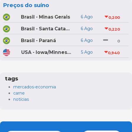
Preços do suíno
Brasil - Minas Gerais
6 Ago
0,200
Brasil - Santa Catarina
6 Ago
0,220
Brasil - Paraná
6 Ago
0
USA - Iowa/Minnesota
5 Ago
0,940
tags
mercados-economia
carne
notícias