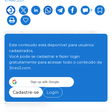
10 Maio 2023
0
O Valor Bruto da Produção Agropecuária (VBP)
mineira deve alcançar R$ 131,1 bilhões em 2023. A
projeção aponta para o crescimento de 0,2% em
Este conteúdo está disponível para usuários
relação ao ano anterior e foi calculada a partir do
cadastrados.
acumulado nos meses de janeiro a março.
Você pode se cadastrar e fazer login
gratuitamente para acessar todo o conteúdo da
3tres3.com.
O indicador é uma estimativa da geração de renda
no meio rural, realizada pelo Ministério da
Agricultura e Pecuária, com dados do Instituto
Sign up with Google
Brasileiro de Geografia e Estatística (IBGE), da
Companhia Nacional de Abastecimento (Conab) e
Cadastre-se
Login
do Centro de Estudos Avançados em Economia
Aplicada (Cepea/USP).