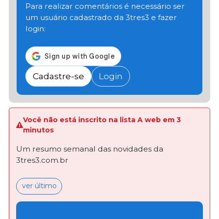
Para realizar comentários é necessário ser
um usuário cadastrado da 3tres3 e fazer
login:
Cadastre-se
Login
Você não está inscrito na lista A web em 3
minutos
Um resumo semanal das novidades da
3tres3.com.br
ver último