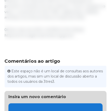
exterior, com alta de 5,3% em comparação ao
primeiro trimestre do ano anterior. Já em relação ao
valor, o aumento foi de 11,6%, registrando US$ 8,6
milhões nos três primeiros meses de 2023.
08 de maio de 2023 / AGENCIA MG /Brasil.
https://www.agenciaminas.mg.gov.br
Comentários ao artigo
Este espaço não é um local de consultas aos autores
dos artigos, mas sim um local de discussão aberto a
todos os usuários da 3tres3.
Insira um novo comentário