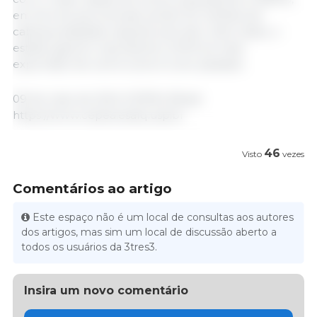
em termos percentuais, sendo 9,2 milhões de
cabeças abatidas naquele período. Além disso, o
estado gaúcho representou 23,1% do total
exportado de carne suína no ano passado.
09 de maio de 2024 /CEPEA /Brasil.
https://www.cepea.esalq.usp.br
46
Visto
vezes
Comentários ao artigo
Este espaço não é um local de consultas aos autores
dos artigos, mas sim um local de discussão aberto a
todos os usuários da 3tres3.
Insira um novo comentário