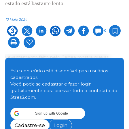
estado está bastante lento.
10 Maio 2024
0
Levantamento feito pelo Cepea mostra que as
enchentes no Rio Grande do Sul vêm dificultando os
transportes de suíno vivo para abate, de carnes aos
Este conteúdo está disponível para usuários
mercados atacadistas e também de insumos
cadastrados.
utilizados pela atividade.
Você pode se cadastrar e fazer login
gratuitamente para acessar todo o conteúdo da
3tres3.com.
Como resultado da queda de pontes e destruição
de estradas que interligam importantes regiões
produtoras, o ritmo de negócios dentro e fora do
Sign up with Google
estado está bastante lento. É importante ressaltar
que alguns municípios não abrangidos pela pesquisa
Cadastre-se
Login