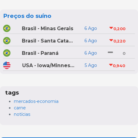
Preços do suíno
Brasil - Minas Gerais
6 Ago
0,200
Brasil - Santa Catarina
6 Ago
0,220
Brasil - Paraná
6 Ago
0
USA - Iowa/Minnesota
5 Ago
0,940
tags
mercados-economia
carne
notícias