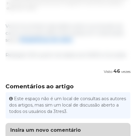
Produção mensal de carne suína na Espanha. Fonte: 333 com base em
dados do Eurostat.
Você encontrará mais dados sobre a produção de
carne suína para diferentes países em nossa seção
sobre
Estatísticas do setor
.
Redação 333 a partir de dados do MAPA e Eurostat.
46
Visto
vezes
Comentários ao artigo
Este espaço não é um local de consultas aos autores
dos artigos, mas sim um local de discussão aberto a
todos os usuários da 3tres3.
Insira um novo comentário