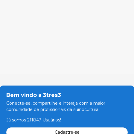
Bem vindo a 3tres3
Conecte-se, compartilhe e interaja com a maior
comunidade de profissionais da suinocultura.
Já somos 211847 Usuários!
Cadastre-se