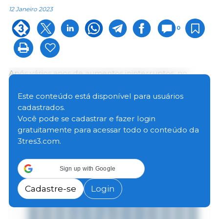
12 Janeiro 2023
0
Após vários anos de aumentos ininterruptos, no
período entre janeiro e setembro de 2022, a
produção de carne suína na Espanha diminuiu e
Este conteúdo está disponível para usuários
situou-se em 3.755.670 toneladas, 1,78% a menos que
cadastrados.
no mesmo período do ano anterior, quando foram
Você pode se cadastrar e fazer login
produzidas 3.810.670 toneladas.
gratuitamente para acessar todo o conteúdo da
3tres3.com.
Sign up with Google
Cadastre-se
Login