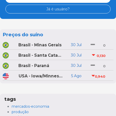
Já é usuário?
Preços do suíno
Brasil - Minas Gerais
30 Jul
0
Brasil - Santa Catarina
30 Jul
0,130
Brasil - Paraná
30 Jul
0
USA - Iowa/Minnesota
5 Ago
0,940
tags
mercados-economia
produção