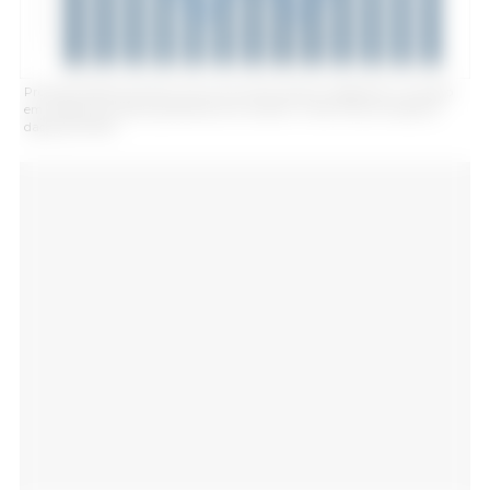
Produção espanhola de carne suína entre janeiro e setembro e variação
em relação ao mesmo período do ano anterior. Fonte: 333 com base em
dados do MAPA.