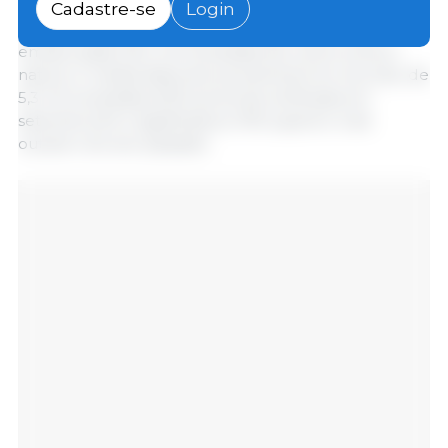
Exterior (Secex) compilados e analisados pelo Cepea
Cadastre-se
Login
mostram que, em outubro (22 dias úteis), foram
embarcadas 102,1 mil toneladas de carne suína in
natura. A média diária de escoamento foi recorde, de
5,3 mil toneladas, 8,1% acima da verificada em
setembro/24 e significativos 41% superior à de
outubro do ano passado.