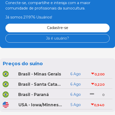
Conecte-se, compartilhe e interaja com a maior
comunidade de profissionais da suinocultura.
Já somos 211976 Usuários!
Cadastre-se
Já é usuário?
Preços do suíno
Brasil - Minas Gerais
6 Ago
0,200
Brasil - Santa Catarina
6 Ago
0,220
Brasil - Paraná
6 Ago
0
USA - Iowa/Minnesota
5 Ago
0,940