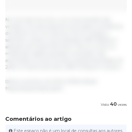
No mercado da carne, com a boa liquidez das
vendas, a carcaça especial suína seguiu a tendência
de alta do vivo e se valorizou 1% em relação a
setembro, sendo comercializada a R$ 13,18/kg no
atacado da Grande São Paulo. Para os cortes, na
média das regiões paulistas, a elevação mais
acentuada no preço foi para a paleta desossada, de
2,6% no mesmo período, a R$ 14,14/kg em outubro.
08 de novembro de 2024 /CEPEA /Brasil.
https://cepea.esalq.usp.br
40
Visto
vezes
Comentários ao artigo
Este espaço não é um local de consultas aos autores