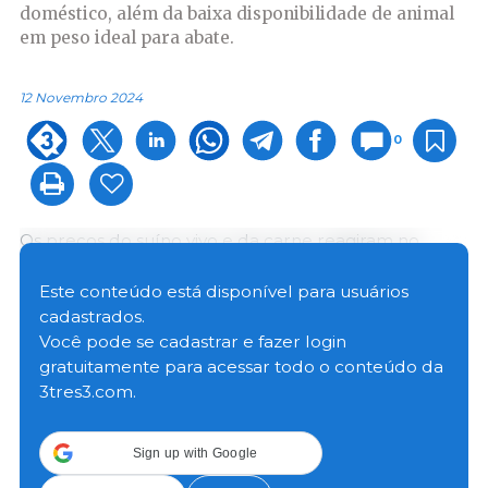
doméstico, além da baixa disponibilidade de animal
em peso ideal para abate.
12 Novembro 2024
0
Os preços do suíno vivo e da carne reagiram no
encerramento de outubro, levando a média mensal
a avançar pelo sexto mês consecutivo. O impulso
Este conteúdo está disponível para usuários
veio sobretudo do ritmo recorde das exportações
cadastrados.
brasileiras de proteína suína e da procura aquecida
Você pode se cadastrar e fazer login
também por parte do mercado doméstico, além da
gratuitamente para acessar todo o conteúdo da
baixa disponibilidade de animal em peso ideal para
3tres3.com.
abate.
Sign up with Google
No front externo, dados da Secretaria de Comércio e