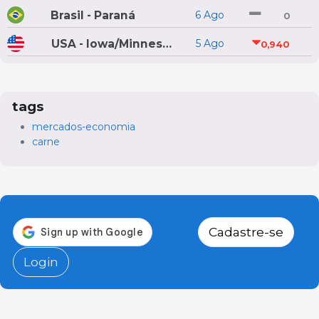
Brasil - Paraná
6 Ago
0
USA - Iowa/Minnesota
5 Ago
0,940
tags
mercados-economia
carne
Cadastre-se
Login