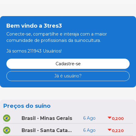
Bem vindo a 3tres3
Conecte-se, compartilhe e interaja com a maior
comunidade de profissionais da suinocultura.
Já somos 211943 Usuários!
Cadastre-se
Já é usuário?
Preços do suíno
Brasil - Minas Gerais
6 Ago
0,200
Brasil - Santa Catarina
6 Ago
0,220