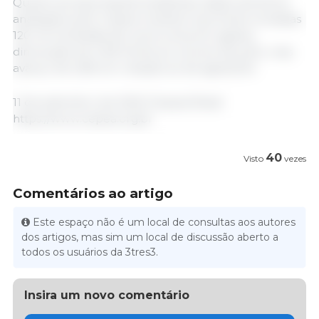
Quanto às exportações brasileiras, dados da Secex
analisados pelo Cepea mostram que foram enviadas
120 mil toneladas de carne suína em agosto,
diminuição de 4,2% frente ao volume de julho, mas
avanço de 2,6% em relação ao de agosto/24.
11 de setembro de 2025 /Cepea/ Brasil
https://www.cepea.org.br
40
Visto
vezes
Comentários ao artigo
Este espaço não é um local de consultas aos autores
dos artigos, mas sim um local de discussão aberto a
todos os usuários da 3tres3.
Insira um novo comentário