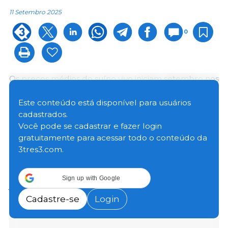
11 Setembro 2025
0
Os preços médios do suíno vivo iniciam setembro nos
maiores patamares nominais desde novembro/24.
Este conteúdo está disponível para usuários
cadastrados.
Segundo o Centro de Pesquisas, isso evidencia que o
Você pode se cadastrar e fazer login
mercado suinícola vem se mostrando firme ao longo
gratuitamente para acessar todo o conteúdo da
de 2025 – após cair fortemente em janeiro, devido ao
3tres3.com.
típico enfraquecimento da demanda nesse período
do ano, os valores do animal vivo subiram em
fevereiro e se mantiveram relativamente estáveis até
Sign up with Google
julho.
Cadastre-se
Login