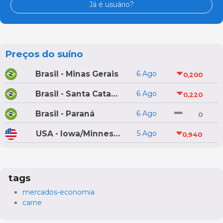
Já é usuário?
Preços do suíno
Brasil - Minas Gerais
6 Ago
0,200
Brasil - Santa Catarina
6 Ago
0,220
Brasil - Paraná
6 Ago
0
USA - Iowa/Minnesota
5 Ago
0,940
tags
mercados-economia
carne