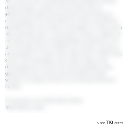
no consumo de cereais para alimentação humana
direta obriga o campo a focar ainda mais na
eficiência da ração animal, já que a demanda por
carne segue em níveis históricos. Para o presidente
da ABCS, Marcelo Lopes, a mensagem é clara: quem
não entender que o consumidor mudou o hábito na
farmácia, perderá competitividade na gôndola. “Em
um mercado que se redefine em tempo recorde, a
antecipação é o nosso maior diferencial. A ABCS atua
como o elo estratégico que traduz essas novas
demandas de consumo em oportunidades reais,
garantindo que a suinocultura brasileira esteja
sempre um passo à frente, e pronta para atender”,
finaliza.
27 de janeiro de 2026/ ABCS/ Brasil.
https://abcs.org.br
110
Visto
vezes