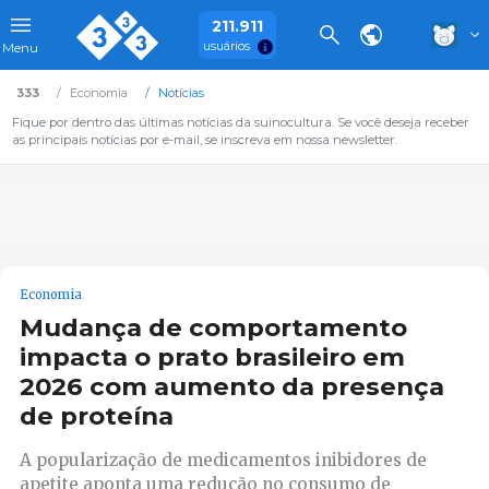
211.911
usuários
Menu
333
Economia
Notícias
Fique por dentro das últimas notícias da suinocultura. Se você deseja receber
as principais notícias por e-mail, se inscreva em nossa newsletter.
Economia
Mudança de comportamento
impacta o prato brasileiro em
2026 com aumento da presença
de proteína
A popularização de medicamentos inibidores de
apetite aponta uma redução no consumo de