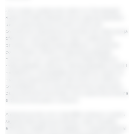
Já no varejo, a palavra de ordem é a “Servitização”.
Supermercados deixaram de ser apenas depósitos
de produtos para se tornarem centros de
consultoria e experiência, a exemplo de redes que já
oferecem nutricionistas em loja e curadoria de
produtos. A tendência apontada por consultorias
como Kantar e Mintel é a hiperpersonalização
nutricional: com o auxílio de IA e Retail Media, as
redes passarão a oferecer ofertas baseadas no perfil
metabólico e necessidades de saúde do cliente. As
marcas próprias também irão evoluir em 2026, se
consolidando como escolhas premium para quem
busca alimentos funcionais, como snacks de proteína
e itens prontos para o consumo.
Ainda de acordo com o Itaú BBA, embora o cenário
seja favorável para as proteínas, o setor de grãos
enfrenta o desafio de se adaptar. A redução gradual