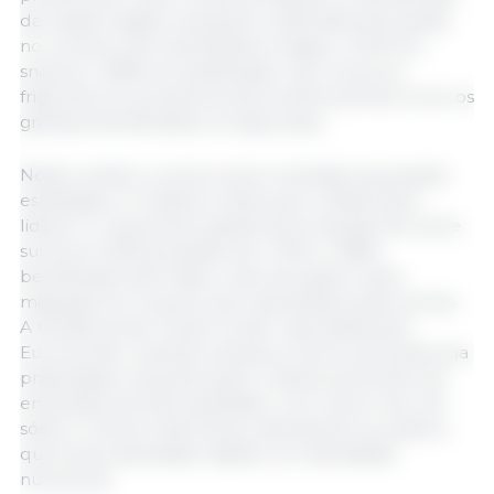
da massa magra), enquanto a estimativa de queda
no consumo de carboidratos chega a -10,1% em
snacks e -8,8% em panificação. Isso coloca os
frigoríficos e produtores de proteína animal como os
grandes beneficiados a longo prazo.
Neste cenário, a carne suína consolida sua posição
estratégica. O relatório indica que o Brasil deve
liderar o crescimento global de produção de carne
suína em 2026 (projeção de +1,3% a +3,8%)
beneficiado pelo baixo custo da ração e pela
migração do consumo de carboidratos para carnes.
A tendência de “Smart Foods”, apontada pela
Euromonitor, também abraça a carne suína pela sua
praticidade, impulsionando o desenvolvimento de
embutidos de alta qualidade, com menor teor de
sódio e rótulos mais limpos, atendendo ao público
que busca saciedade rápida com densidade
nutricional.