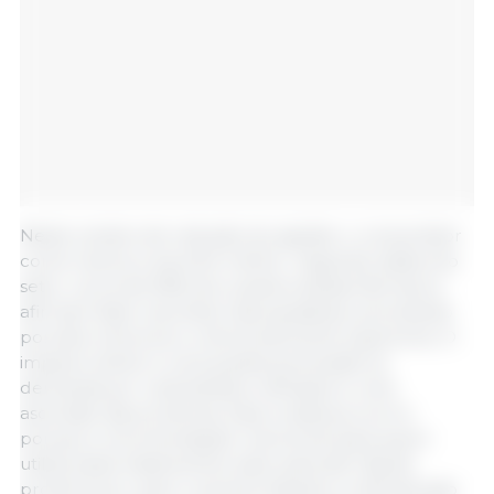
Neste cenário de redução do apetite, o consumidor
come menos e escolhe melhor. Segundo dados do
setor, cerca de 56% dos usuários desses fármacos
afirmam fazer escolhas mais saudáveis, priorizando
porções menores e nutricionalmente superiores. O
impacto direto é uma queda acentuada na
demanda por carboidratos refinados e uma
ascensão das proteínas. Essa mudança ocorre
porque a recomendação nutricional para quem
utiliza esses tratamentos subiu para até 1,6g de
proteína por quilo corporal (visando a manutenção