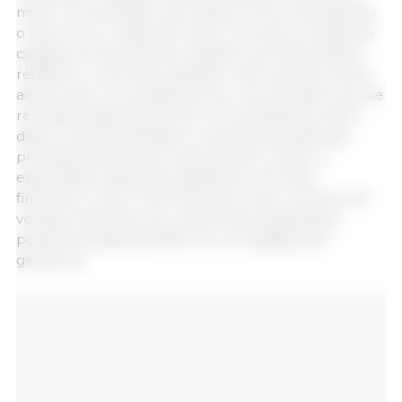
maior concentração nas classes A e B, consolidando
o país como o segundo maior mercado mundial da
categoria. É importante ressaltar que esses dados
refletem o mercado auditado, mas o alcance real é
ainda maior ao considerarmos o uso off-label (uso de
remédios adquiridos de forma clandestina). Além
disso, o acesso facilitado e a quebra de patentes
prevista para este ano impulsionam o setor; a
expectativa, segundo analistas do mercado
financeiro como o BTG Pactual, é que o volume de
vendas mantenha um crescimento significativo,
podendo atingir até 80% com a chegada dos
genéricos.