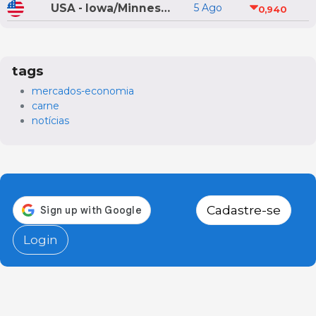
USA - Iowa/Minnesota
5 Ago
0,940
tags
mercados-economia
carne
notícias
Cadastre-se
Login