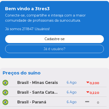
Bem vindo a 3tres3
Conecte-se, compartilhe e interaja com a maior
comunidade de profissionais da suinocultura.
Já somos 211847 Usuários!
Cadastre-se
Já é usuário?
Preços do suíno
Brasil - Minas Gerais
6 Ago
0,200
Brasil - Santa Catarina
6 Ago
0,220
Brasil - Paraná
6 Ago
0