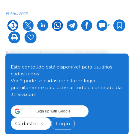
19 Abril 2023
0
A demanda enfraquecida e a oferta elevada
pressionaram os preços do suíno vivo e da carne
suína em março, movimento que foi observado na
Este conteúdo está disponível para usuários
maioria das praças acompanhadas pelo Cepea.
cadastrados.
Apesar da retração mensal, os valores do animal e
Você pode se cadastrar e fazer login
da proteína ficaram acima dos registrados em março
gratuitamente para acessar todo o conteúdo da
de 2022.
3tres3.com.
As exportações brasileiras de carne suína
Sign up with Google
(considerando-se produtos
in natura
e
industrializados) no primeiro trimestre de 2023
Cadastre-se
Login
registraram o melhor desempenho da história para o