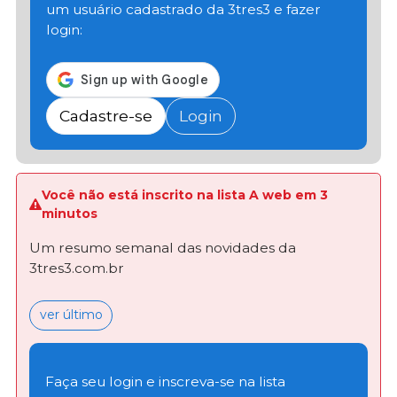
um usuário cadastrado da 3tres3 e fazer
login:
Cadastre-se
Login
Você não está inscrito na lista A web em 3
minutos
Um resumo semanal das novidades da
3tres3.com.br
ver último
Faça seu login e inscreva-se na lista