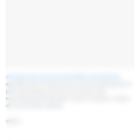
Os preços da carne suína também aumentaram
,
apoiados pelo fortalecimento da demanda global e
pelo acentuado aumento dos preços das
exportações alemãs, após o país recuperar o status
de livre de febre aftosa.
status.