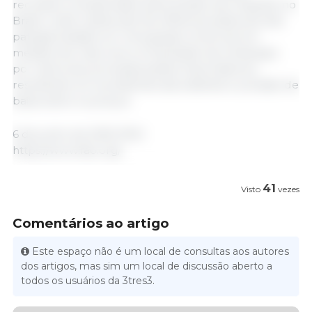
recuaram, pressionados pela queda nas cotações no
Brasil, onde a detecção de influenza aviária de alta
patogenicidade em uma granja comercial em
meados de maio levou à imposição de embargos
por vários dos principais países importadores,
resultando em excedentes abundantes e pressão de
baixa sobre os preços.
6 de junho de 2025 /FAO
https://www.fao.org/
41
Visto
vezes
Comentários ao artigo
Este espaço não é um local de consultas aos autores
dos artigos, mas sim um local de discussão aberto a
todos os usuários da 3tres3.