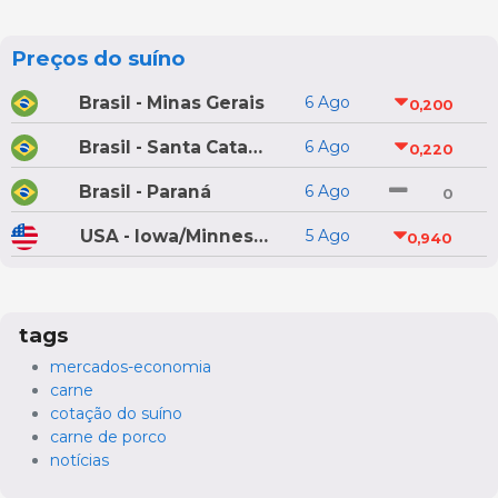
Preços do suíno
Brasil - Minas Gerais
6 Ago
0,200
Brasil - Santa Catarina
6 Ago
0,220
Brasil - Paraná
6 Ago
0
USA - Iowa/Minnesota
5 Ago
0,940
tags
mercados-economia
carne
cotação do suíno
carne de porco
notícias