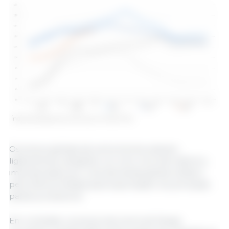
Índice de preços da carne suína. Fonte: FAO.
Os preços globais da carne bovina subiram
ligeiramente, atingindo um novo recorde histórico,
impulsionados por uma demanda global sólida e
pela oferta limitada para exportação nos principais
países produtores.
Em contraste, os preços da carne de frango