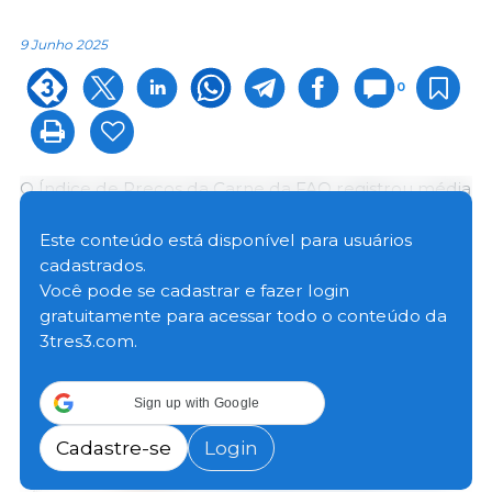
9 Junho 2025
0
O Índice de Preços da Carne da FAO registrou média
de 124,6 pontos em maio, uma alta de 1,6 ponto (1,3%)
em relação ao valor revisado de abril e 7,9 pontos
Este conteúdo está disponível para usuários
(6,8%) acima do nível observado há um ano. O
cadastrados.
aumento foi impulsionado pelos preços
Você pode se cadastrar e fazer login
internacionais mais altos das carnes bovina, ovina e
gratuitamente para acessar todo o conteúdo da
suína, que mais do que compensaram a queda nas
3tres3.com.
cotações da carne de frango.
Sign up with Google
Cadastre-se
Login