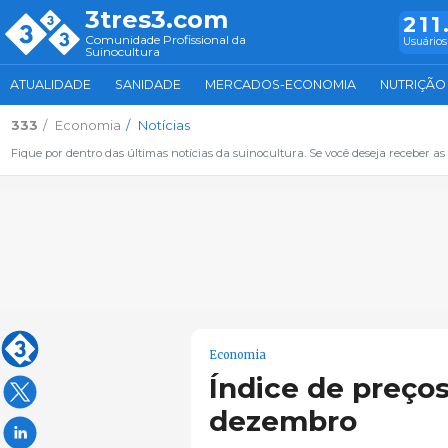
3tres3.com
211
Comunidade Profissional da
Usuários
Suinocultura
ATUALIDADE
SANIDADE
MERCADOS-ECONOMIA
NUTRIÇÃO
333
Economia
Notícias
Fique por dentro das últimas notícias da suinocultura. Se você deseja receber as 
Economia
Índice de preço
dezembro