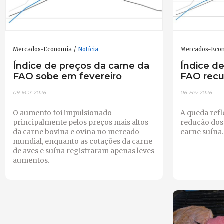
Mercados-Economia
Notícia
Mercados-Eco
Índice de preços da carne da
Índice d
FAO sobe em fevereiro
FAO recu
09-Mar-2026
06-Fev-2026
O aumento foi impulsionado
A queda refl
principalmente pelos preços mais altos
redução dos
da carne bovina e ovina no mercado
carne suína.
mundial, enquanto as cotações da carne
de aves e suína registraram apenas leves
aumentos.