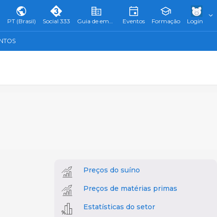
PT (Brasil)
Social 333
Guia de empresas
Eventos
Formação
Login
ENTOS
Preços do suíno
Preços de matérias primas
Estatísticas do setor