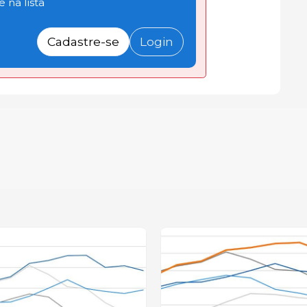
 na lista
Cadastre-se
Login