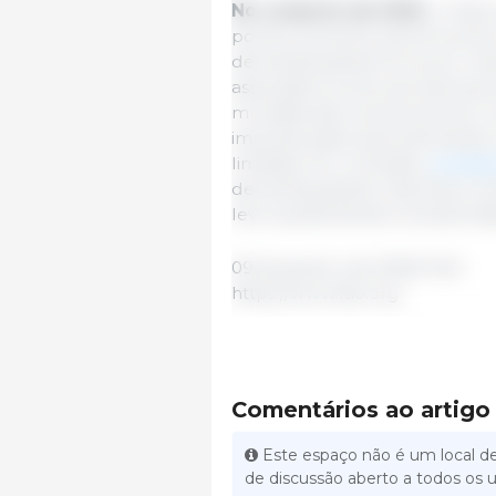
No conjunto de 2025
, o Índi
pontos, aumento de 6,0 pontos
demanda global firme por imp
associada a surtos de doenças 
mundiais das carnes bovina e o
impulsionados pela demanda r
limitada. Em contraste,
os preç
demanda global mais fraca, e
leve queda devido à ampla dis
09 de janeiro de 2026/ FAO.
https://www.fao.org
Comentários ao artigo
Este espaço não é um local de
de discussão aberto a todos os u