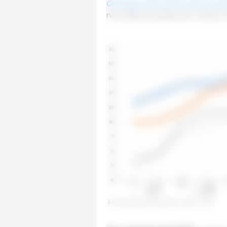
Os preços da carne suína recu
na União Europeia, em meio 
FAO pig meat price index. Source: FAO.