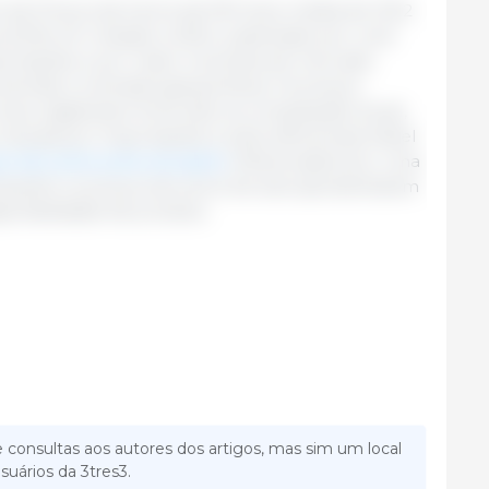
ce de Preços da Carne da FAO teve média de 123,2
 (5,1%) em relação a 2024, sustentado por uma
ortações e por maior incerteza de mercado
animais e a tensões geopolíticas. Os preços
vina registraram forte alta na comparação anual,
obusta por importações e pela oferta exportável
os da carne suína recuaram
, influenciados por uma
nquanto os preços da carne de aves apresentaram
ponibilidade de produto.
 consultas aos autores dos artigos, mas sim um local
suários da 3tres3.