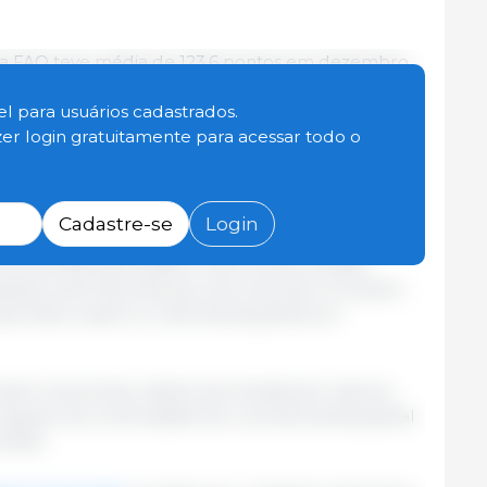
da FAO teve média de 123,6 pontos em dezembro,
relação ao valor revisado de novembro, mas ainda
el registrado há um ano. Os preços caíram em
l para usuários cadastrados.
com as carnes bovina e de aves apresentando as
zer login gratuitamente para acessar todo o
da carne bovina refletiu cotações mais fracas na
Cadastre-se
Login
onais de seca levaram à redução dos rebanhos,
 de animais para abate e exercendo pressão
otações internacionais da carne de aves recuaram,
xportável superou a demanda global por
aram levemente, diante da entrada de maiores
 apesar da continuidade de uma demanda global
ólida.