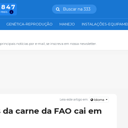
.847
Buscar na 333
 reais
GENÉTICA-REPRODUÇÃO
MANEJO
INSTALAÇÕES-EQUIPAM
principais notícias por e-mail, se inscreva em nossa newsletter.
Leia este artigo em:
Idioma
s da carne da FAO cai em