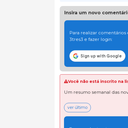
Insira um novo comentári
Para realizar comentários
3tres3 e fazer login:
Você não está inscrito na 
Um resumo semanal das novi
ver último