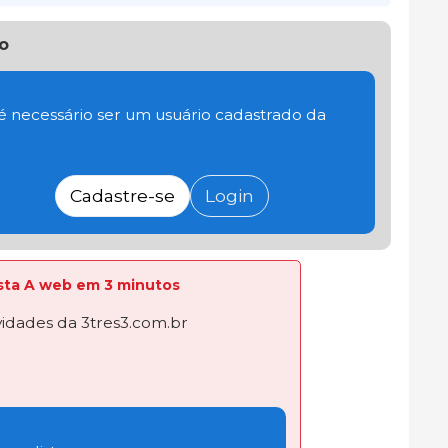
o
 é necessário ser um usuário cadastrado da
Cadastre-se
Login
lista A web em 3 minutos
dades da 3tres3.com.br