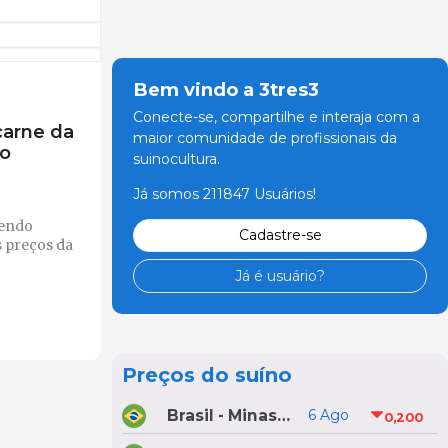
Bem vindo a 3tres3
Conecte-se, compartilhe e interaja com a
carne da
maior comunidade de profissionais da
o
suinocultura.
Já somos 211847 Usuários!
sendo
Cadastre-se
 preços da
Já é usuário?
Preços do suíno
Brasil - Minas Gerais
6 Ago
0,200