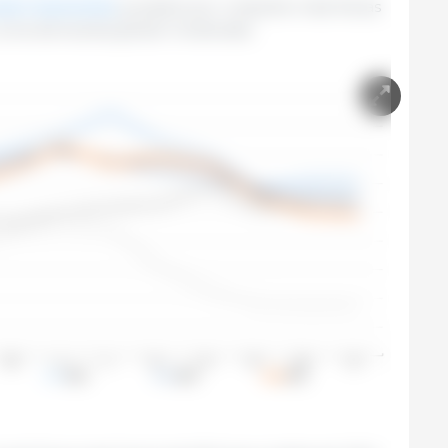
aram levemente
, puxados por cotações mais fracas
a uma demanda global moderada.