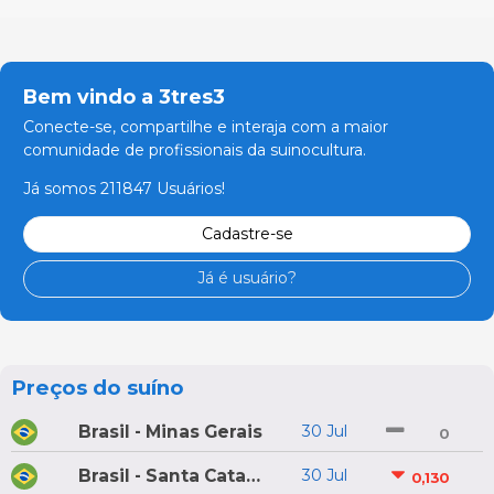
Bem vindo a 3tres3
Conecte-se, compartilhe e interaja com a maior
comunidade de profissionais da suinocultura.
Já somos 211847 Usuários!
Cadastre-se
Já é usuário?
Preços do suíno
Brasil - Minas Gerais
30 Jul
0
Brasil - Santa Catarina
30 Jul
0,130