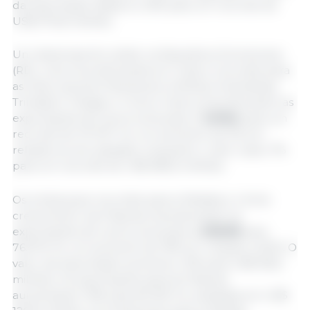
da exportação disparou 32% para um recorde de
US$ 374,8 milhões.
Um desempenho sólido na República Dominicana
(RD), uma nova demanda em Cuba e recordes para
as Ilhas Leeward-Windward, Antilhas Holandesas,
Trinidad e Tobago e Turks e Caicos impulsionaram as
exportações de carne suína para o
Caribe
para um
recorde de 127.237 mt, um aumento de 5% em
relação ao ano passado, enquanto o valor subiu 7%
para um recorde de US$ 380,6 milhões.
Os embarques recordes para a Malásia e o forte
crescimento nas Filipinas impulsionaram as
exportações de carne suína para a
ASEAN
para
76.579 mt, um aumento de 19% em relação a 2023. O
valor da exportação aumentou 13% para US$ 169,2
milhões. As exportações para as Filipinas
aumentaram 19% para 60.259 mt, avaliadas em US$