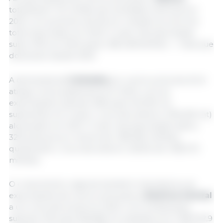
totalizaram 1,15 milhão de toneladas métricas em
2024, um aumento de 5% em relação ao enorme
total exportado em 2023. O valor da exportação
subiu 10% em 2024 para US$ 2,58 bilhões — mais que
dobrando desde 2020.
A demanda da
Colômbia
por carne suína dos EUA
atingiu novos patamares em 2024, com as
exportações subindo 26% para 142.035 mt,
superando em muito o recorde anterior (106.456 mt)
alcançado em 2021. O valor da exportação saltou
32% para pouco menos de US$ 360 milhões,
quebrando o recorde anterior (2023) de US$ 272
milhões.
O crescimento regional também impulsionou as
exportações de carne suína para a
América Central
a um recorde anual em 2024, com embarques
subindo 21% para 166.086 mt, avaliados em US$ 522,9