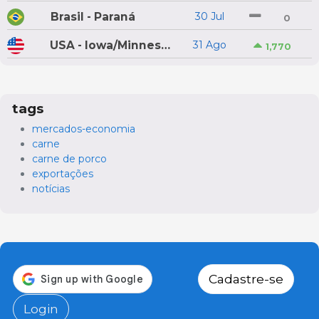
Brasil - Paraná
30 Jul
0
USA - Iowa/Minnesota
31 Ago
1,770
tags
mercados-economia
carne
carne de porco
exportações
notícias
Cadastre-se
Login