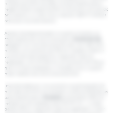
milhões (aumento de 29%). As exportações para a
região ficaram quase 30.000 mt acima do recorde do
ano anterior, e o valor ficou mais de US$ 117 milhões
acima do recorde anterior.
Apesar da desaceleração no quarto trimestre, as
exportações de carne suína para a
Coreia do Sul
atingiram um recorde anual de valor de US$ 727,9
milhões, um aumento de 15% em relação a 2023. O
volume de exportação foi o segundo maior já
registrado, com 214.429 mt, um aumento de 12%, já
que a Coreia ultrapassou o Canadá como o quarto
maior destino de carne suína dos EUA.
Impulsionadas por um aumento na participação de
mercado dos EUA na Austrália e na Nova Zelândia, as
exportações para a
Oceania
aumentaram 29% em
relação ao ano passado para 102.747 mt — o maior
desde 2019 e o segundo maior já registrado. O valor