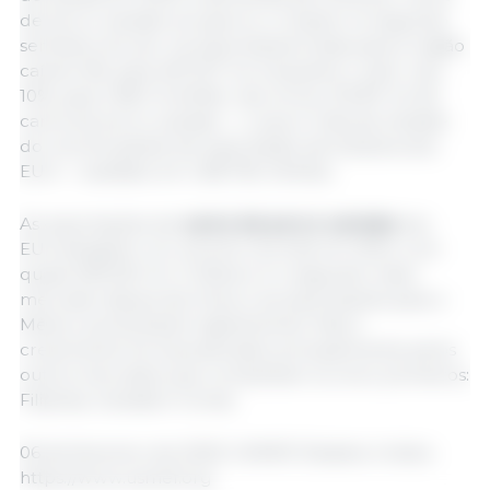
de porco variada recuperou o ímpeto no segundo
semestre do ano. As exportações totais para a região
caíram 6%, para 467.227 mt, enquanto o valor caiu
10%, para US$ 1,14 bilhão. Isso incluiu 321.811 mt de
carne de porco variada — o que é mais da metade
do volume global de exportação da indústria dos
EUA — avaliado em US$ 765 milhões.
As exportações de
carne de porco variada
dos
EUA atingiram um volume recorde em 2024, com
quase 590.500 mt. O México é o segundo maior
mercado depois da China, e as exportações para o
México aumentaram ligeiramente. Mas o
crescimento foi impulsionado principalmente pelos
outros mercados que completam os cinco primeiros:
Filipinas, Canadá e Coreia.
06 de fevereiro de 2025/ USMEF/ Estados Unidos.
https://www.usmef.org