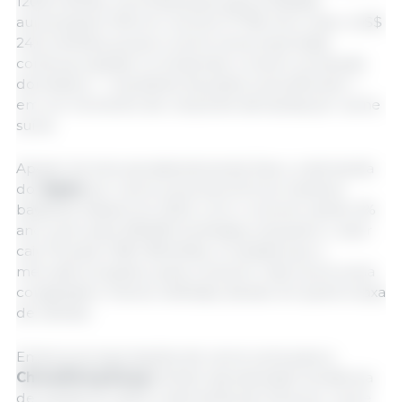
120,8 milhões. Os embarques para a Malásia
aumentaram 51% em volume (7.796 mt) e valor (US$
24,6 milhões), já que a carne suína importada
continua a ajudar a compensar a menor produção
doméstica — resultante da peste suína africana —
em um momento de crescente demanda por carne
suína.
Apesar do iene persistentemente fraco, a demanda
do
Japão
por carne suína dos EUA se manteve
bastante estável em 2024, com o volume caindo 2%
ano a ano para 336.692 toneladas, enquanto o valor
caiu 1% para US$ 1,38 bilhão, à medida que o
mercado se ajustou para consumir mais carne suína
congelada e menos resfriada, devido em parte à taxa
de câmbio.
Embora as exportações de carne suína para a
China/Hong Kong
tenham apresentado tendência
de queda em 2024, a demanda da China por carne