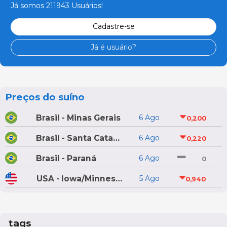
Já somos 211943 Usuários!
Cadastre-se
Já é usuário?
Preços do suíno
Brasil - Minas Gerais
6 Ago
0,200
Brasil - Santa Catarina
6 Ago
0,220
Brasil - Paraná
6 Ago
0
USA - Iowa/Minnesota
5 Ago
0,940
tags