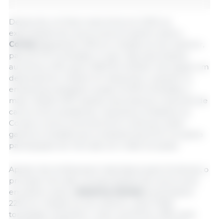
Depois de um final muito forte em 2023, as
exportações de carne suína em janeiro para a
Coreia
dispararam 53% em relação ao ano anterior,
para 20.727 toneladas. O valor das exportações
aumentou 51%, para US$ 67,6 milhões. Isso segue um
desempenho notável em dezembro, quando os
embarques atingiram quase 24.000 toneladas, o
maior desde 2019. Apesar da presença crescente de
carne suína canadense, mexicana e brasileira na
Coreia, a carne suína dos EUA continua a obter
ganhos à medida que a indústria dos EUA recupera
participação de mercado do União Europeia.
Apesar dos embarques mais baixos para Honduras, o
principal mercado, as exportações de carne suína
em janeiro para a
América Central
aumentaram
22% em relação ao ano anterior, para 11.846
toneladas, enquanto o valor aumentou 29%, para