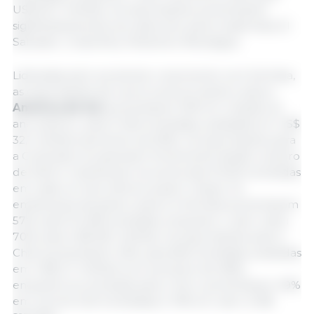
US$ 35,7 milhões. As exportações aumentaram
significativamente ano após ano para Guatemala, El
Salvador, Costa Rica, Panamá e Nicarágua.
Lideradas pelo excelente crescimento na Colômbia,
as exportações de carne suína em janeiro para a
América do Sul
aumentaram 53% em relação ao
ano anterior, para 11.464 toneladas, avaliadas em US$
32,1 milhões (aumento de 62%). As exportações para
a Colômbia recuperaram fortemente desde outubro
de 2023 e mantiveram-se acima das 10.000 toneladas
em cada um dos últimos quatro meses. Os
embarques de janeiro para a Colômbia aumentaram
57%, para 10.448 toneladas, enquanto o valor subiu
70%, para US$ 28,1 milhões. As exportações para o
Chile aumentaram 22%, para 692 toneladas, avaliadas
em US$ 2,7 milhões (um aumento de 26%),
enquanto as remessas para o Peru aumentaram 49%
em volume (122 toneladas) e 19% em valor (US$