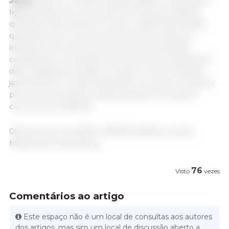
Japão
foram os maiores desde agosto, mas caíram
ligeiramente ano a ano tanto em volume (28.216,
queda de 1%) quanto em valor (US$ 114,8 milhões,
queda de 1%). A carne suína dos EUA enfrenta
intensa concorrência da carne suína resfriada
canadense e mexicana e da carne suína espanhola
descongelada vendida no varejo. O iene (moeda)
japonês fraco continua fazendo com que os clientes
procurem as opções mais acessíveis, incluindo a
carne suína brasileira.
08 de março de 2024/ USMEF/ Estados Unidos.
https://www.usmef.org
76
Visto
vezes
Comentários ao artigo
Este espaço não é um local de consultas aos autores
dos artigos, mas sim um local de discussão aberto a