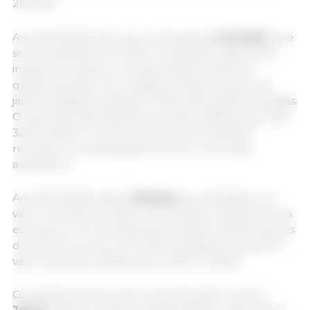
215.000).
As exportações de carne suína para a
Austrália
, que
se recuperaram em 2023, continuaram ganhando
impulso em janeiro. As exportações mais que
quadruplicaram em relação ao baixo volume de
janeiro passado, saltando 374%, para 9.059 toneladas.
O valor das exportações aumentou 363%, para US$
32,8 milhões. A carne suína dos EUA também
recuperou a participação da UE no mercado
australiano.
As exportações para a
Malásia
, que atingiram um
valor recorde em 2023, continuaram a mostrar força
em janeiro. As remessas foram quase 1.000% maiores
do que há um ano, com 503 toneladas, enquanto o
valor aumentou 850%, para US$ 1,5 milhão.
Os embarques de carne suína de janeiro para o