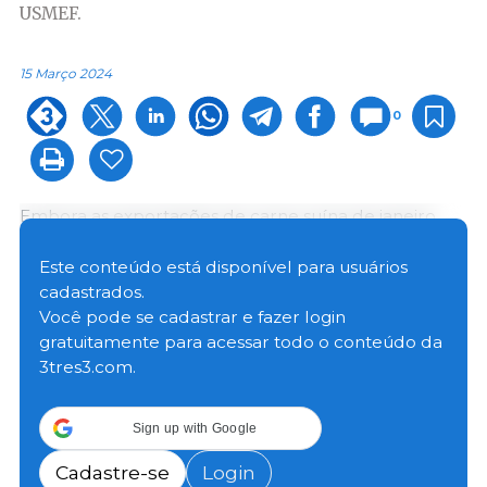
USMEF.
15 Março 2024
0
Embora as exportações de carne suína de janeiro
tenham sido lideradas por outro desempenho
poderoso no mercado líder do México, a carne suína
Este conteúdo está disponível para usuários
dos EUA continuou a obter ganhos em uma ampla
cadastrados.
gama de destinos do Hemisfério Ocidental e da Ásia-
Você pode se cadastrar e fazer login
Pacífico. As exportações de carne suína totalizaram
gratuitamente para acessar todo o conteúdo da
251.424 toneladas métricas (t) em janeiro, um
3tres3.com.
aumento de 6% em relação ao ano anterior,
enquanto o valor das exportações também
Sign up with Google
aumentou 6%, para US$ 682,1 milhões.
Cadastre-se
Login