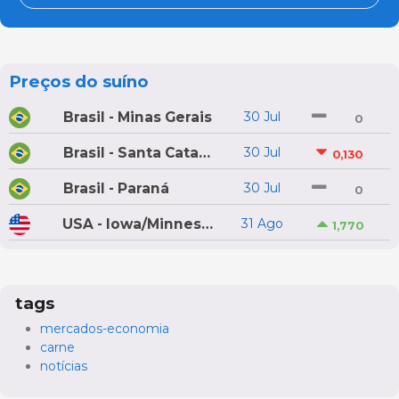
Preços do suíno
Brasil - Minas Gerais
30 Jul
0
Brasil - Santa Catarina
30 Jul
0,130
Brasil - Paraná
30 Jul
0
USA - Iowa/Minnesota
31 Ago
1,770
tags
mercados-economia
carne
notícias