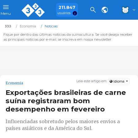
211.847
usuários
Menu
333
Economia
Notícias
Fique por dentro das últimas notícias da suinocultura. Se você deseja receber
as principais notícias por e-mail, se inscreva em nossa newsletter.
Leia este artigo em:
Idioma
Economia
Exportações brasileiras de carne
suína registraram bom
desempenho em fevereiro
Influenciadas sobretudo pelos maiores envios a
países asiáticos e da América do Sul.