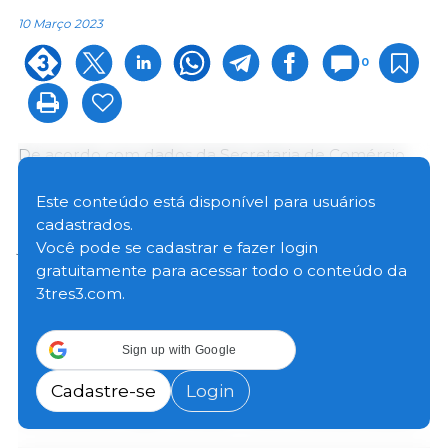
10 Março 2023
0
De acordo com dados da Secretaria de Comércio
Exterior (Secex), compilados pelo Cepea, foram
exportadas 77,8 mil toneladas de carne suína no
Este conteúdo está disponível para usuários
mês passado, recuo de 11,5% frente ao resultado de
cadastrados.
janeiro (devido ao menor número de dias úteis no
Você pode se cadastrar e fazer login
mês), mas incremento de 11,4% na comparação com
gratuitamente para acessar todo o conteúdo da
fevereiro de 2022.
3tres3.com.
Quanto ao mercado interno, levantamento do
Sign up with Google
Cepea mostra que os preços do suíno vivo recuaram
na maioria das regiões, pressionados pela menor
Cadastre-se
Login
demanda de frigoríficos por novos lotes para abate.