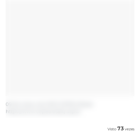
09 de março de 2023 /CEPEA /Brasil.
https://www.cepea.esalq.usp.br
73
Visto
vezes