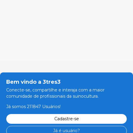
Bem vindo a 3tres3
Conecte-se, compartilhe e interaja com a maior
comunidade de profissionais da suinocultura.
Já somos 211847 Usuários!
Cadastre-se
Já é usuário?