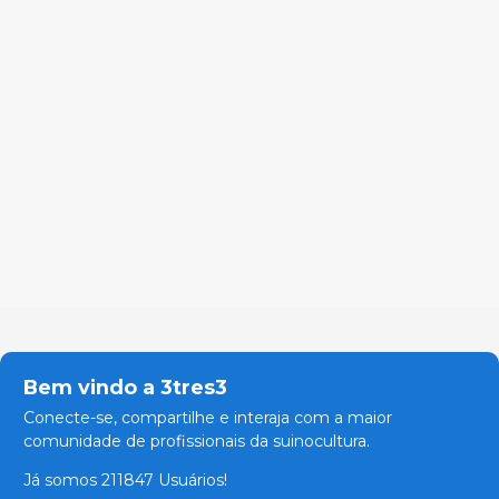
Bem vindo a 3tres3
Conecte-se, compartilhe e interaja com a maior
comunidade de profissionais da suinocultura.
Já somos 211847 Usuários!