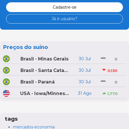
Cadastre-se
Já é usuário?
Preços do suíno
Brasil - Minas Gerais
30 Jul
0
Brasil - Santa Catarina
30 Jul
0,130
Brasil - Paraná
30 Jul
0
USA - Iowa/Minnesota
31 Ago
1,770
tags
mercados-economia