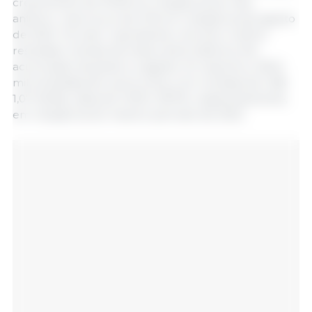
crescimento de 10,0% em relação às do mês
anterior, mas recuo de 2,1% em relação às de agosto
de 2022. Tal valor representa o terceiro melhor
resultado mensal de toda a série histórica. No
acumulado de janeiro a agosto, SC exportou 435,9
mil toneladas de carne suína, com receitas de US$
1,07 bilhão, altas de 11,0% e 18,7%, respectivamente,
em relação às do mesmo período de 2022.