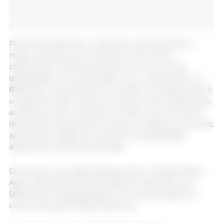
Proporcionalmente, o Chile foi o país que teve o
maior aumento na compra de carne suína
catarinense: 74,2% de aumento em termos de
quantidade, na comparação com o mês anterior, e
89,5% de crescimento em receitas. As Filipinas, que é
o segundo maior destino da carne suína catarinense,
aumentou suas compras em 21,3%, com acréscimo
de 32,3% em termos de receita. O Japão, por sua vez,
apresentou 40,8% de aumento na quantidade
adquirida e 23,2% nas receitas.
De acordo com dados disponíveis no Observatório
Agro Catarinense, Santa Catarina respondeu por
56,6% das receitas geradas com a exportação de
carne suína pelo Brasil neste ano.