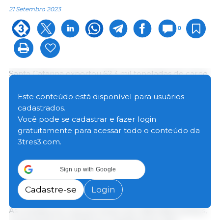
21 Setembro 2023
0
Santa Catarina exportou 62,3 mil toneladas de carne
suína (
in natura
, industrializada e miúdos) em agosto,
alta de 15,8% em relação às exportações do mês
Este conteúdo está disponível para usuários
anterior e de 0,3% na comparação com as de agosto
cadastrados.
de 2022. Esse é o maior montante mensal de carne
Você pode se cadastrar e fazer login
suína exportado por Santa Catarina desde o início da
gratuitamente para acessar todo o conteúdo da
série histórica, em 1997. Os números são divulgados
3tres3.com.
pelo Ministério da Economia e analisados pelo
Centro de Socioeconomia e Planejamento Agrícola
Sign up with Google
(Epagri/Cepa) no Boletim Agropecuário de
setembro.
Cadastre-se
Login
As receitas, por sua vez, foram de US$ 146,8 milhões,