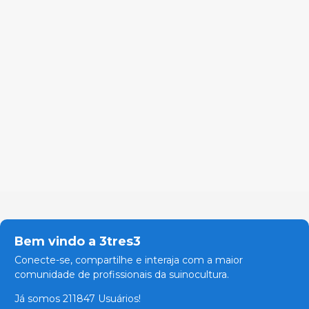
Bem vindo a 3tres3
Conecte-se, compartilhe e interaja com a maior
comunidade de profissionais da suinocultura.
Já somos 211847 Usuários!