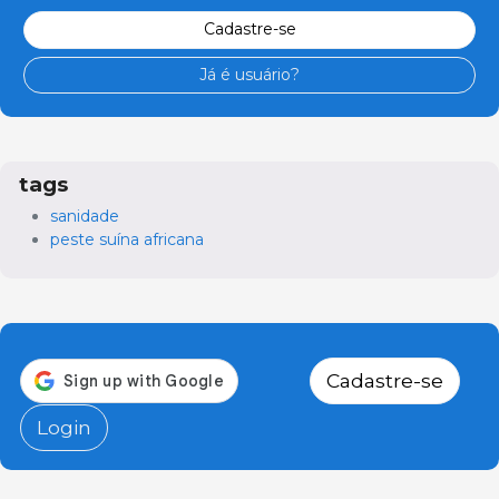
Cadastre-se
Já é usuário?
tags
sanidade
peste suína africana
Cadastre-se
Login