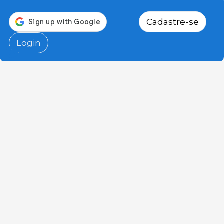
Cadastre-se
Login
3tres3.com
Comunidade Profissional da Suinocultura
Seções
Outros links
Contato
A foto da semana
Política de Privacidade
Pergunta da semana
Publicidade
Autores
Quem somos nós?
Humor
Aviso legal
Enquetes