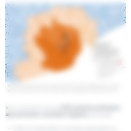
Localização detalhada dos casos de javalis silvestres detectados na zona
restrita II (semana 19). Fonte: 333 a partir de dados do MAPA e dos SVO.
Até o momento, outros
4.552 animais
analisados
apresentaram resultado negativo
, dos quais:
3.644 correspondem a animais capturados ou