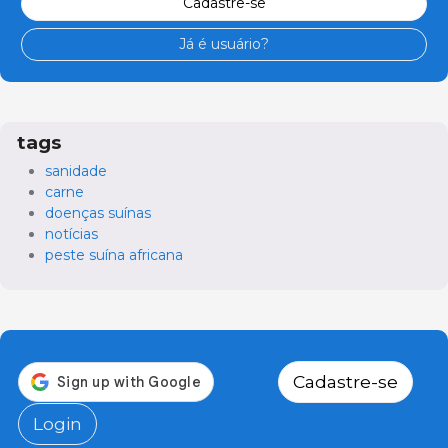
Cadastre-se
Já é usuário?
tags
sanidade
carne
doenças suínas
notícias
peste suína africana
Cadastre-se
Login