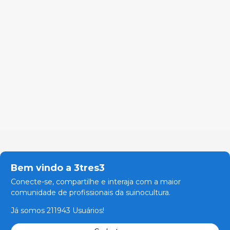
Bem vindo a 3tres3
Conecte-se, compartilhe e interaja com a maior
comunidade de profissionais da suinocultura.
Já somos 211943 Usuários!