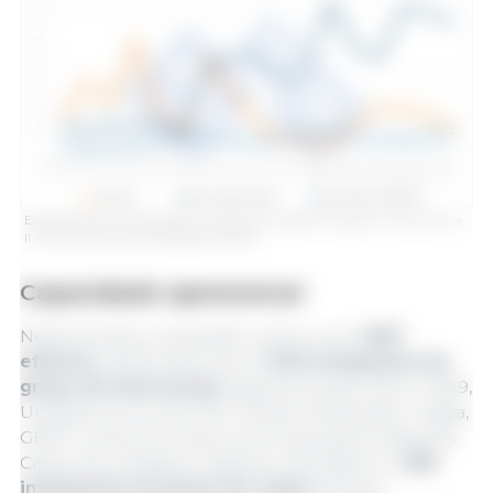
Evolução semanal de positivos, capturas e vigilância passiva nas zonas I e
II. Fonte: 333 a partir de dados do MAPA.
Capacidade operacional
Nesta semana, a operação contou com
1.887
efetivos
, distribuídos entre
1.002 integrantes do
grupo de intervenção
(Agentes Rurais, GECA, GEK9,
Unidade de Drones, ADF, Mossos d'Esquadra, Tragsa,
GEPIF e binômios caninos de empresas privadas da
Catalunha, Zaragoza, Segóvia e País Basco) e
885
integrantes do grupo de ordem
(Mossos