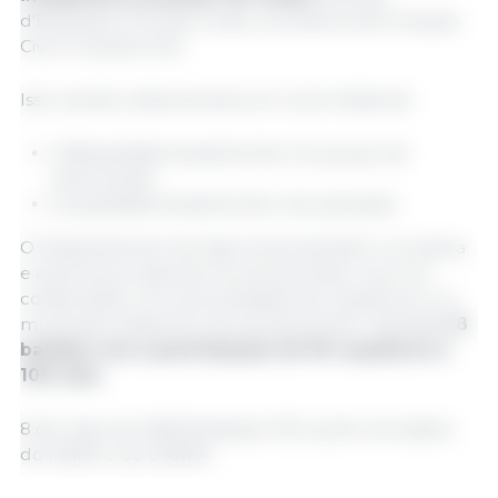
d'Esquadra, Polícias Locais, voluntários da Proteção
Civil e Guarda Civil).
Isso resulta, nesta semana, em uma média de:
0,38 javalis/semana/membro do grupo de
intervenção;
0,2 javalis/semana/membro da operação.
O Departamento de Agricultura também coordena
e autoriza as capturas na zona de baixo risco em
colaboração com as sociedades de caçadores e os
municípios. Neste fim de semana foram realizadas
8
batidas com a participação de 96 caçadores e
108 cães
.
8 de maio de 2026/ Redação 333 a partir de dados
do MAPA e do DARPA.