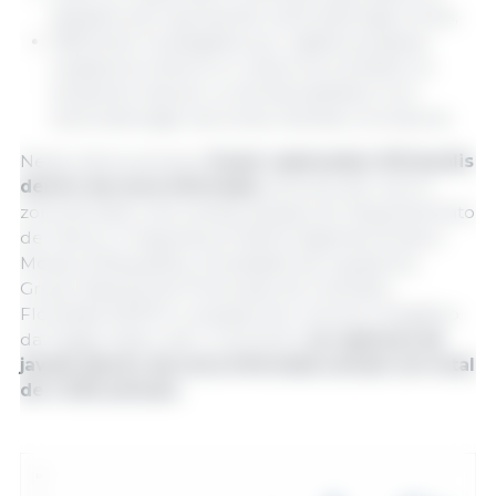
abatidos sem apresentar sintomatologia clínica;
908 foram investigados por vigilância passiva
(cadáveres inteiros ou restos encontrados no
ambiente natural, ou animais abatidos com
sintomatologia) nas zonas restritas e arredores.
Nesta última semana,
foram capturados 322 javalis
dentro da zona infectada
(zona de alto risco e
zona de baixo risco) pelas equipes do Departamento
de Interior e Segurança Pública (Agentes Rurais e
Mossos d'Esquadra), sociedades de caçadores,
Grupo Especial de Prevenção de Incêndios
Florestais (GEPIF) e equipes de controle cinegético
da Tragsa. Assim, até o momento,
as capturas de
javalis dentro da zona infectada somam um total
de 4.925 animais.