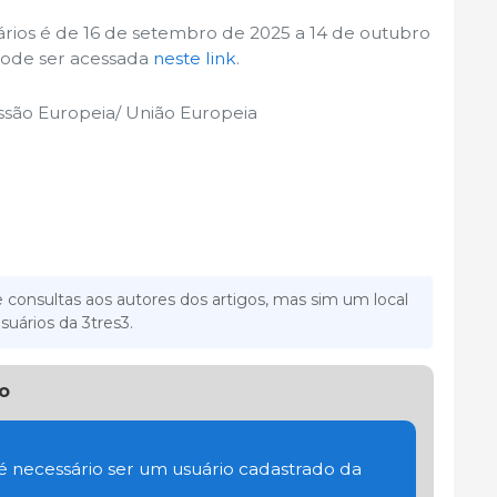
rios é de 16 de setembro de 2025 a 14 de outubro
 pode ser acessada
neste link
.
ssão Europeia/ União Europeia
 consultas aos autores dos artigos, mas sim um local
suários da 3tres3.
o
 é necessário ser um usuário cadastrado da