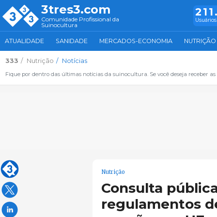
3tres3.com
211
Comunidade Profissional da
Usuários
Suinocultura
ATUALIDADE
SANIDADE
MERCADOS-ECONOMIA
NUTRIÇÃO
333
Nutrição
Notícias
Fique por dentro das últimas notícias da suinocultura. Se você deseja receber as 
Nutrição
Consulta pública
regulamentos d