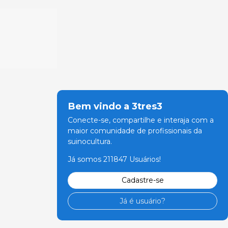
Bem vindo a 3tres3
Conecte-se, compartilhe e interaja com a
maior comunidade de profissionais da
suinocultura.
Já somos 211847 Usuários!
Cadastre-se
Já é usuário?