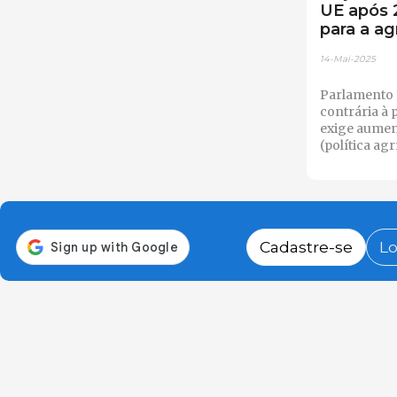
UE após 
para a ag
14-Mai-2025
Parlamento
contrária à 
exige aumen
(política ag
Cadastre-se
Lo