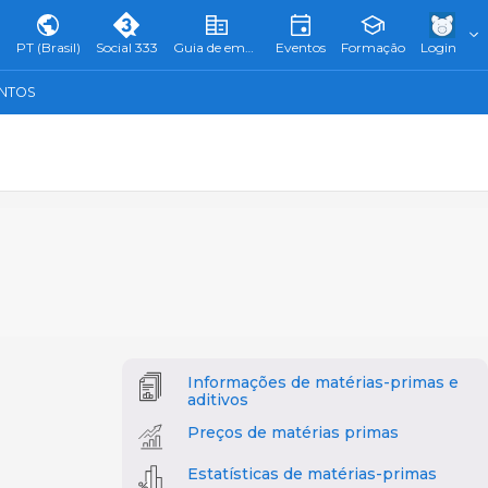
PT (Brasil)
Social 333
Guia de empresas
Eventos
Formação
Login
ENTOS
Informações de matérias-primas e
aditivos
Preços de matérias primas
Estatísticas de matérias-primas