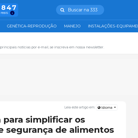
.847
Buscar na 333
 reais
GENÉTICA-REPRODUÇÃO
MANEJO
INSTALAÇÕES-EQUIPAM
principais notícias por e-mail, se inscreva em nossa newsletter.
Leia este artigo em:
Idioma
 para simplificar os
e segurança de alimentos