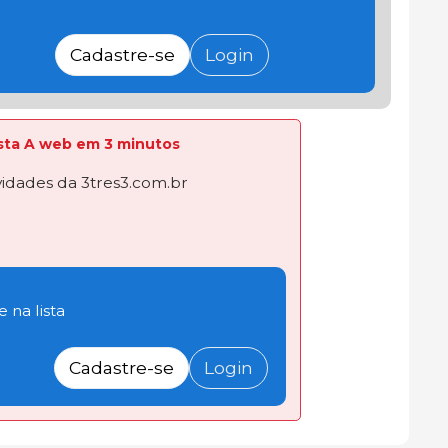
Cadastre-se
Login
lista A web em 3 minutos
dades da 3tres3.com.br
 na lista
Cadastre-se
Login