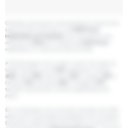
Os javalis continuaram representando a maioria dos
casos de PSA na Europa, com
5.589 focos
registrados em 15 países
. Isso representa uma
redução de
15,6%
em relação aos
6.621 focos
registrados no mesmo período de 2025.
A Polônia segue com o maior número de casos na
União Europeia, com
1.425
, seguida por Lituânia
(
832
), Itália (
823
), Alemanha (
621
), Hungria (
491
) e
Letônia (
416
). Romênia (
284
) e Bulgária (
277
)
também apresentam números significativos de
casos.
Em comparação com o primeiro semestre de 2025,
observa-se uma tendência desigual entre os países.
Enquanto a Itália praticamente dobrou os focos em