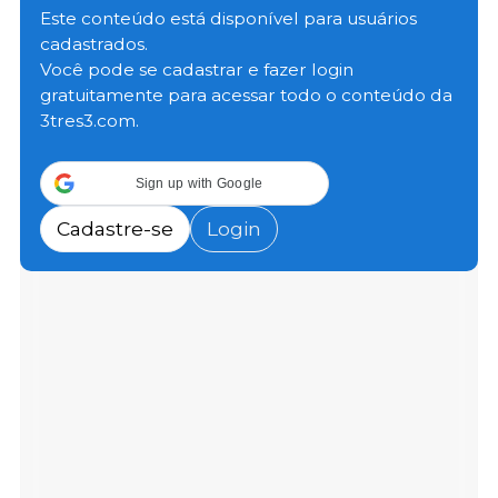
vizinhos durante o primeiro semestre de 2026, com
Este conteúdo está disponível para usuários
5.905 focos
. A doença continuou amplamente
cadastrados.
disseminada em javalis, com
5.589 focos em 15
Você pode se cadastrar e fazer login
países
, enquanto
316 focos
foram notificados em
gratuitamente para acessar todo o conteúdo da
suínos domésticos em
11 países
.
3tres3.com.
Javalis
Sign up with Google
Cadastre-se
Login