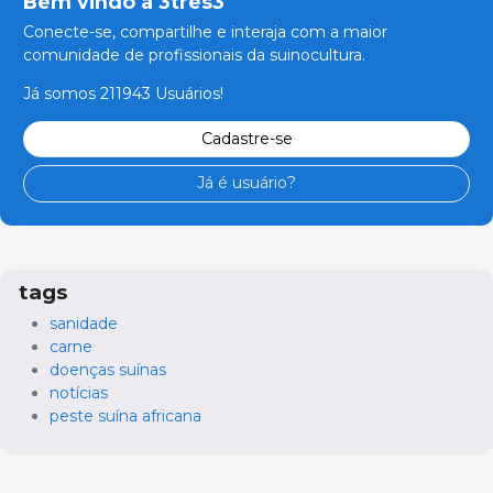
Bem vindo a 3tres3
Conecte-se, compartilhe e interaja com a maior
comunidade de profissionais da suinocultura.
Já somos 211943 Usuários!
Cadastre-se
Já é usuário?
tags
sanidade
carne
doenças suínas
notícias
peste suína africana