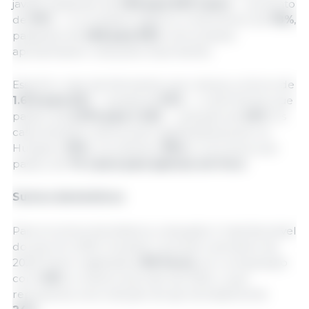
javalis, passando de
430 para 823 casos
— aumento
de
91%
—, e a Lituânia registrou crescimento de
78%
,
passando de
468 para 832
, outros países
apresentaram reduções importantes.
Esse foi o caso da Alemanha, que reduziu os focos de
1.612 para 621
— queda de
61%
—, e da Polônia, que
passou de
2.374 para 1.425
— redução de
40%
. Os
casos também diminuíram significativamente na
Hungria (
-19%
), na Letônia (
-35%
) e na Grécia, que
passou de
74 casos para apenas um foco
.
Suínos domésticos
Para os suínos domésticos, a situação é mais favorável
do que em 2025. Durante o primeiro semestre de
2026, foram registrados
316 focos
, em comparação
com
418
no mesmo período de 2025, o que
representa uma redução de aproximadamente