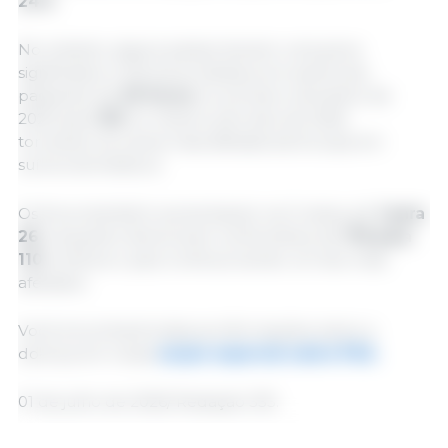
24%
.
No entanto, alguns países tiveram uma piora
significativa. A Sérvia se destaca em particular,
passando de
20 focos
no primeiro semestre de
2025 para
152
no mesmo período de 2026,
tornando-se a área mais afetada da Europa em
suínos domésticos.
Os focos também aumentaram na Croácia, de
1 para
26
, enquanto diminuíram na Romênia, de
176 para
110
, embora o país continue sendo um dos mais
afetados.
Você encontrará todas as informações sobre a
doença em nossa
seção especial sobre PSA.
01 de julho de 2026/ Redação 333.