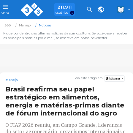
211.911
usuários
Menu
333
Manejo
Notícias
Fique por dentro das últimas notícias da suinocultura. Se você deseja receber
as principais notícias por e-mail, se inscreva em nossa newsletter.
Leia este artigo em:
Idioma
Manejo
Brasil reafirma seu papel
estratégico em alimentos,
energia e matérias-primas diante
de fórum internacional do agro
O FIAP 2026 reuniu, em Campo Grande, lideranças
do setor agropecuário, organismos internacionais e