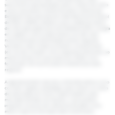
suinícola foi a apresentação sobre o etanol de milho
e seus coprodutos. Andrea Veríssimo, diretora de
Relações Internacionais da União Nacional do Etanol
de Milho (UNEM), destacou que a cadeia do etanol
de milho gera grãos secos de destilaria (DDG, na sigla
em inglês) e outros subprodutos com alto valor
nutricional para a alimentação animal. Segundo
Veríssimo, esse modelo produtivo complementa
(em vez de competir com) a segurança alimentar, ao
mesmo tempo em que posiciona o Brasil como
fornecedor de insumos para a indústria pecuária
regional.
A agenda também abordou a Rota Bioceânica como
corredor logístico estratégico para reduzir os custos
de exportação do Centro-Oeste brasileiro para
mercados da Ásia e do Pacífico, o que poderia
impactar os preços de referência de grãos como
milho e soja nos mercados latino-americanos.