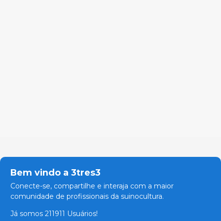
Bem vindo a 3tres3
Conecte-se, compartilhe e interaja com a maior
comunidade de profissionais da suinocultura.
Já somos 211911 Usuários!