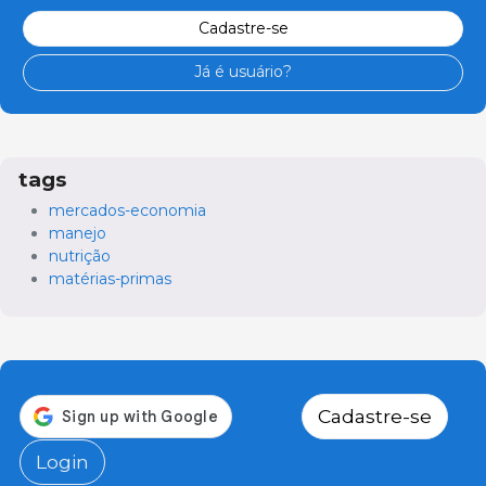
Cadastre-se
Já é usuário?
tags
mercados-economia
manejo
nutrição
matérias-primas
Cadastre-se
Login