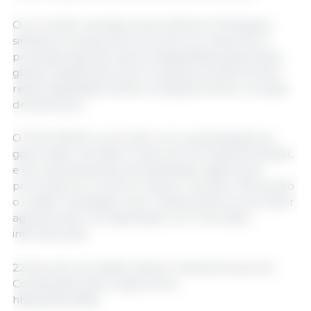
O ex-ministro da Agricultura, Roberto Rodrigues,
sintetizou a postura do encontro ao relacionar a
produção agropecuária à estabilidade geopolítica
global, destacando que os países produtores têm
responsabilidade direta no abastecimento mundial
de alimentos.
O FIAP 2026 foi concluído com a participação do
governador de Mato Grosso do Sul, Eduardo Riedel,
e de representantes da ApexBrasil, agência de
promoção do comércio exterior do país, reforçando
o caráter estratégico que o Brasil atribui ao seu setor
agropecuário na negociação com mercados
internacionais.
22 de junho de 2026/ Instituto Interamericano de
Cooperação para a Agricultura.
https://iica.int/es/