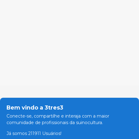
Bem vindo a 3tres3
Conecte-se, compartilhe e interaja com a maior
comunidade de profissionais da suinocultura.
Já somos 211911 Usuários!