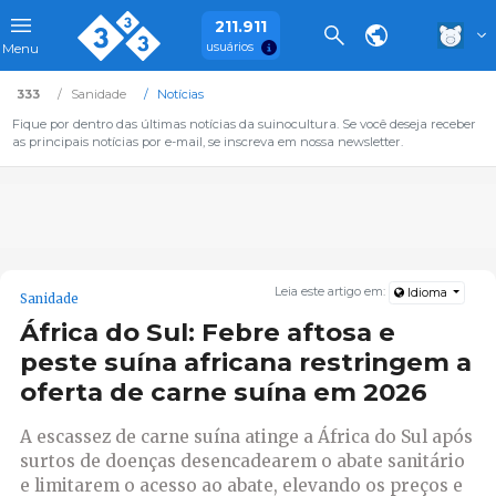
211.911
usuários
Menu
333
Sanidade
Notícias
Fique por dentro das últimas notícias da suinocultura. Se você deseja receber
as principais notícias por e-mail, se inscreva em nossa newsletter.
Leia este artigo em:
Idioma
Sanidade
África do Sul: Febre aftosa e
peste suína africana restringem a
oferta de carne suína em 2026
A escassez de carne suína atinge a África do Sul após
surtos de doenças desencadearem o abate sanitário
e limitarem o acesso ao abate, elevando os preços e